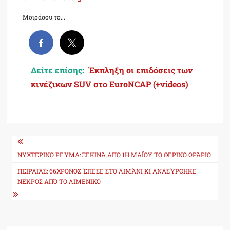
Μοιράσου το...
Δείτε επίσης:
Έκπληξη οι επιδόσεις των
κινέζικων SUV στο EuroNCAP (+videos)
Post
navigation
NΥΧΤΕΡΙΝΌ ΡΕΎΜΑ: ΞΕΚΙΝΆ ΑΠΌ 1Η ΜΑΪ́ΟΥ ΤΟ ΘΕΡΙΝΌ ΩΡΆΡΙΟ
ΠΕΙΡΑΙΆΣ: 66ΧΡΟΝΟΣ ΈΠΕΣΕ ΣΤΟ ΛΙΜΆΝΙ ΚΙ ΑΝΑΣΎΡΘΗΚΕ
ΝΕΚΡΌΣ ΑΠΌ ΤΟ ΛΙΜΕΝΙΚΌ