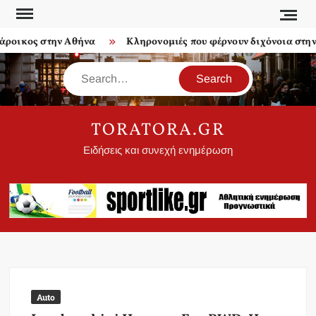
Skip
to
ροικος στην Αθήνα
Κληρονομιές που φέρνουν διχόνοια στην ο
content
Search
TORATORA.GR
Ειδήσεις και συνεχή ενημέρωση
Auto