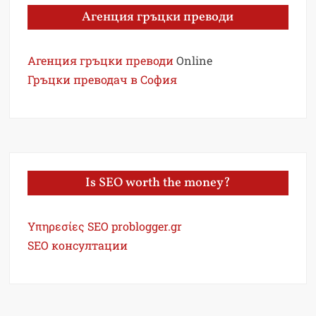
Агенция гръцки преводи
Агенция гръцки преводи
Online
Гръцки преводач в София
Is SEO worth the money?
Υπηρεσίες SEO problogger.gr
SEO консултации