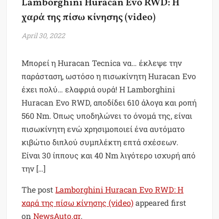
Lamborghini Huracan Evo RWD: Η
χαρά της πίσω κίνησης (video)
April 30, 2022
Μπορεί η Huracan Tecnica να… έκλεψε την
παράσταση, ωστόσο η πισωκίνητη Huracan Evo
έχει πολύ… ελαφριά ουρά! Η Lamborghini
Huracan Evo RWD, αποδίδει 610 άλογα και ροπή
560 Nm. Όπως υποδηλώνει το όνομά της, είναι
πισωκίνητη ενώ χρησιμοποιεί ένα αυτόματο
κιβώτιο διπλού συμπλέκτη επτά σχέσεων.
Είναι 30 ίππους και 40 Nm λιγότερο ισχυρή από
την […]
The post
Lamborghini Huracan Evo RWD: Η
χαρά της πίσω κίνησης (video)
appeared first
on
NewsAuto.gr
.