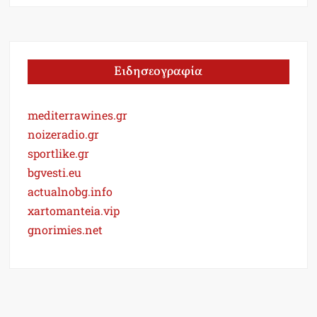
Ειδησεογραφία
mediterrawines.gr
noizeradio.gr
sportlike.gr
bgvesti.eu
actualnobg.info
xartomanteia.vip
gnorimies.net