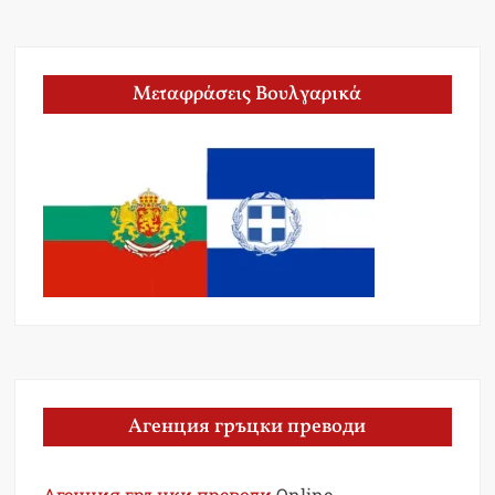
Μεταφράσεις Βουλγαρικά
Агенция гръцки преводи
Агенция гръцки преводи
Online