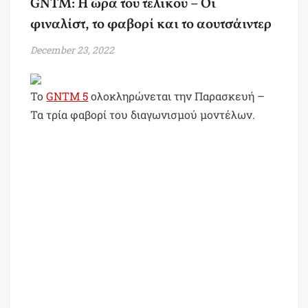
GNTM: Η ώρα του τελικού – Οι
φιναλίστ, το φαβορί και το αουτσάιντερ
December 23, 2022
To
GNTM 5
ολοκληρώνεται την Παρασκευή –
Τα τρία φαβορί του διαγωνισμού μοντέλων.