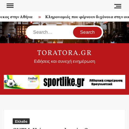
Skip
to
ος στην Αθήνα
Κληρονομιές που φέρνουν διχόνοια στην οικογ
content
Search
TORATORA.GR
Ειδήσεις και συνεχή ενημέρωση
Ελλαδα