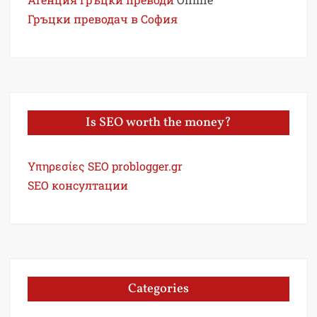
Гръцки преводач в София
Is SEO worth the money?
Υπηρεσίες SEO problogger.gr
SEO консултации
Categories