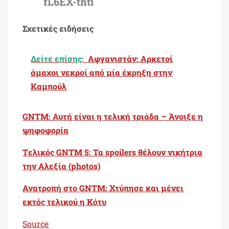
fL6EX-thti
Σχετικές ειδήσεις
Δείτε επίσης:
Αφγανιστάν: Αρκετοί
άμαχοι νεκροί από μία έκρηξη στην
Καμπούλ
GNTM: Αυτή είναι η τελική τριάδα – Άνοιξε η
ψηφοφορία
Tελικός GNTM 5: Τα spoilers θέλουν νικήτρια
την Αλεξία (photos)
Ανατροπή στο GNTM: Χτύπησε και μένει
εκτός τελικού η Κότυ
Source