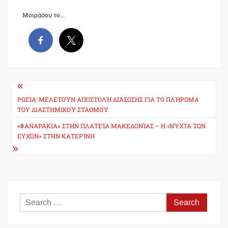
Μοιράσου το...
Post
navigation
ΡΩΣΊΑ: MΕΛΕΤΟΎΝ ΑΠΟΣΤΟΛΉ ΔΙΆΣΩΣΗΣ ΓΙΑ ΤΟ ΠΛΉΡΩΜΑ
ΤΟΥ ΔΙΑΣΤΗΜΙΚΟΎ ΣΤΑΘΜΟΎ
«ΦΑΝΑΡΆΚΙΑ» ΣΤΗΝ ΠΛΑΤΕΊΑ ΜΑΚΕΔΟΝΊΑΣ – Η «ΝΎΧΤΑ ΤΩΝ
ΕΥΧΏΝ» ΣΤΗΝ ΚΑΤΕΡΊΝΗ
Search
for: