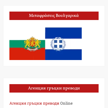
Μεταφράσεις Βουλγαρικά
Агенция гръцки преводи
Агенция гръцки преводи
Online