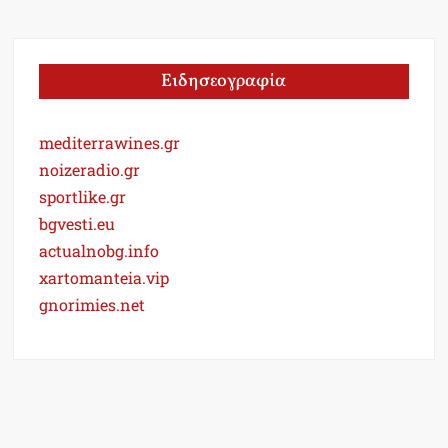
Ειδησεογραφία
mediterrawines.gr
noizeradio.gr
sportlike.gr
bgvesti.eu
actualnobg.info
xartomanteia.vip
gnorimies.net