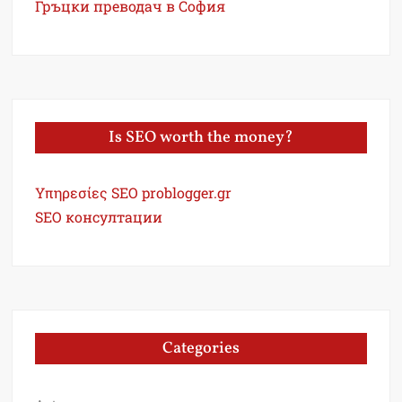
Гръцки преводач в София
Is SEO worth the money?
Υπηρεσίες SEO problogger.gr
SEO консултации
Categories