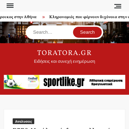
Skip
to
οικος στην Αθήνα
Κληρονομιές που φέρνουν διχόνοια στην οι
content
Search
TORATORA.GR
Ειδήσεις και συνεχή ενημέρωση
Αναλυσεις