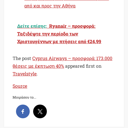
από και προς την Αθήνα
Δείτε επίσης:
Ryanair – προσφορά:
Ταξιδέψτε την περίοδο των
Χριστουγέννων με πτήσεις από €24,99
The post
Cyprus Airways – προσφορά: 173.000
θέσεις με έκπτωση 40%
appeared first on
Travelstyle
.
Source
Μοιράσου το...