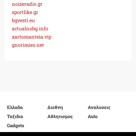
noizeradio.gr
sportlike.gr
bgvesti.eu
actualnobg.info
xartomanteia.vip
gnorimies.net
Ελλαδα
Διεθνη
Αναλυσεις
Ταξιδια
Αθλητισμος
Auto
Gadgets