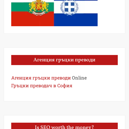
Агенция гръцки преводи
Агенция гръцки преводи
Online
Гръцки преводач в София
Is SEO worth the money?