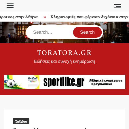
Skip
to
οικος στην Αθήνα
Κληρονομιές που φέρνουν διχόνοια στην ο
content
Search
TORATORA.GR
Ειδήσεις και συνεχή ενημέρωση
Ταξιδια