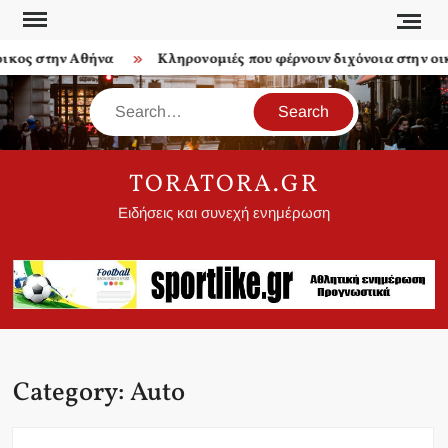
Skip
to
ος στην Αθήνα
Κληρονομιές που φέρνουν διχόνοια στην οικογ
content
Search
TORATORA.GR
Ειδήσεις και συνεχή ενημέρωση
Category:
Auto