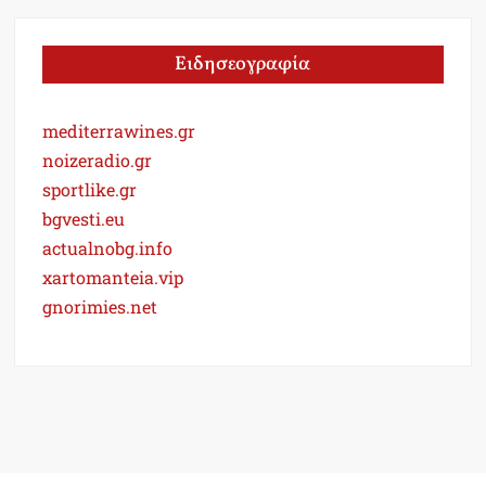
Ειδησεογραφία
mediterrawines.gr
noizeradio.gr
sportlike.gr
bgvesti.eu
actualnobg.info
xartomanteia.vip
gnorimies.net