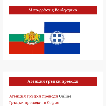
Μεταφράσεις Βουλγαρικά
Агенция гръцки преводи
Агенция гръцки преводи
Online
Гръцки преводач в София