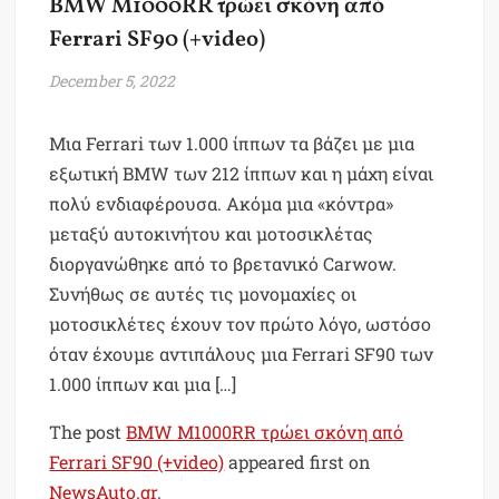
BMW M1000RR τρώει σκόνη από
Ferrari SF90 (+video)
December 5, 2022
Μια Ferrari των 1.000 ίππων τα βάζει με μια
εξωτική BMW των 212 ίππων και η μάχη είναι
πολύ ενδιαφέρουσα. Ακόμα μια «κόντρα»
μεταξύ αυτοκινήτου και μοτοσικλέτας
διοργανώθηκε από το βρετανικό Carwow.
Συνήθως σε αυτές τις μονομαχίες οι
μοτοσικλέτες έχουν τον πρώτο λόγο, ωστόσο
όταν έχουμε αντιπάλους μια Ferrari SF90 των
1.000 ίππων και μια […]
The post
BMW M1000RR τρώει σκόνη από
Ferrari SF90 (+video)
appeared first on
NewsAuto.gr
.