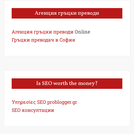
Агенция гръцки преводи
Агенция гръцки преводи
Online
Гръцки преводач в София
Is SEO worth the money?
Υπηρεσίες SEO problogger.gr
SEO консултации