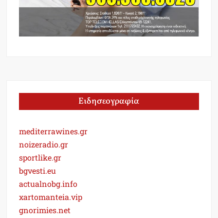
Ειδησεογραφία
mediterrawines.gr
noizeradio.gr
sportlike.gr
bgvesti.eu
actualnobg.info
xartomanteia.vip
gnorimies.net