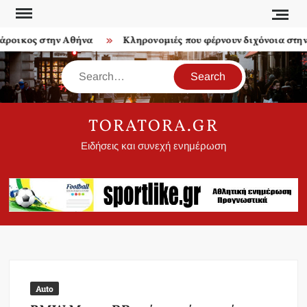
Skip
to
ροικος στην Αθήνα
Κληρονομιές που φέρνουν διχόνοια στην ο
content
Search
TORATORA.GR
Ειδήσεις και συνεχή ενημέρωση
Auto