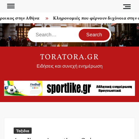
Skip
to
ικος στην Αθήνα
Κληρονομιές που φέρνουν διχόνοια στην οι
content
Search
TORATORA.GR
Ειδήσεις και συνεχή ενημέρωση
Ταξιδια