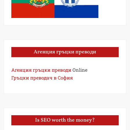
Агенция гръцки преводи
Агенция гръцки преводи
Online
Гръцки преводач в София
Is SEO worth the money?