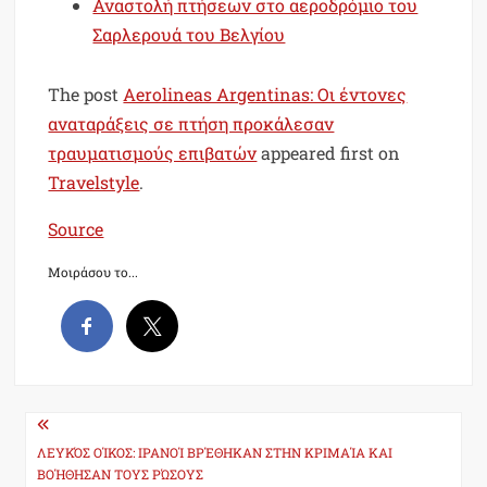
Αναστολή πτήσεων στο αεροδρόμιο του
Σαρλερουά του Βελγίου
The post
Aerolineas Argentinas: Οι έντονες
αναταράξεις σε πτήση προκάλεσαν
τραυματισμούς επιβατών
appeared first on
Travelstyle
.
Source
Μοιράσου το...
Post
navigation
ΛΕΥΚΌΣ ΟΊΚΟΣ: ΙΡΑΝΟΊ ΒΡΈΘΗΚΑΝ ΣΤΗΝ ΚΡΙΜΑΊΑ ΚΑΙ
ΒΟΉΘΗΣΑΝ ΤΟΥΣ ΡΏΣΟΥΣ