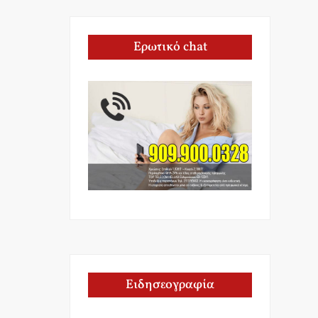
Ερωτικό chat
Ειδησεογραφία