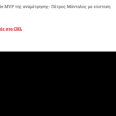
ote MVP της αναμέτρησης- Πέτρος Μάνταλος με εύστοχη
ές στο CHL