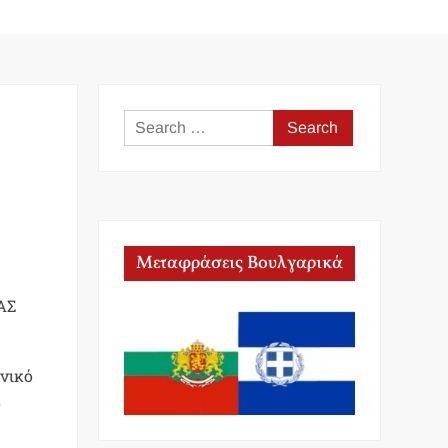
Search
for:
Μεταφράσεις Βουλγαρικά
ΑΣ
ενικό
ο