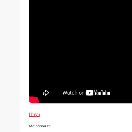
Πηγή
Μοιράσου το...