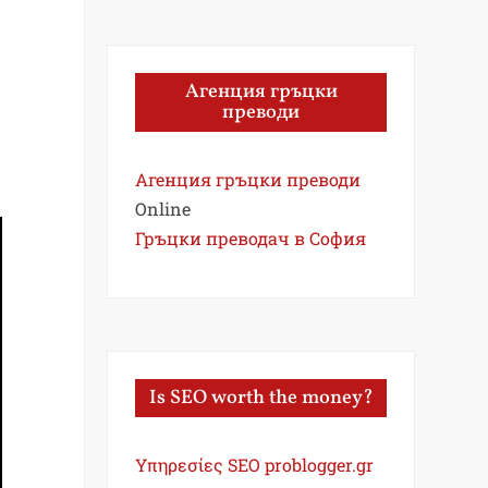
Агенция гръцки
преводи
Агенция гръцки преводи
Online
Гръцки преводач в София
Is SEO worth the money?
Υπηρεσίες SEO problogger.gr