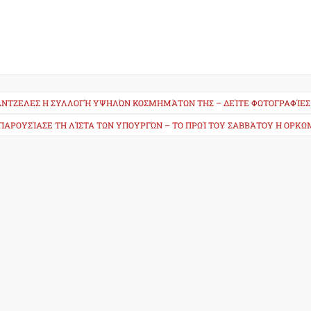
ΟΣ ΆΝΤΖΕΛΕΣ Η ΣΥΛΛΟΓΉ ΥΨΗΛΏΝ ΚΟΣΜΗΜΆΤΩΝ ΤΗΣ – ΔΕΊΤΕ ΦΩΤΟΓΡΑΦΊΕΣ
 ΠΑΡΟΥΣΊΑΣΕ ΤΗ ΛΊΣΤΑ ΤΩΝ ΥΠΟΥΡΓΏΝ – ΤΟ ΠΡΩΊ ΤΟΥ ΣΑΒΒΆΤΟΥ Η ΟΡΚΩ