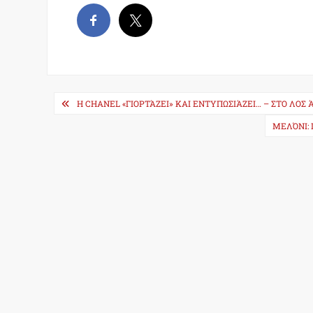
Post
H CHANEL «ΓΙΟΡΤΆΖΕΙ» ΚΑΙ ΕΝΤΥΠΩΣΙΆΖΕΙ… – ΣΤΟ Λ
navigation
ΜΕΛΌΝΙ: