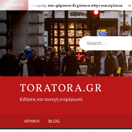
Skip
ΕΙΔΉΣΕΙΣ
Κληρονομιές που φέρνουν διχόνοια στην οικογένεια
Πόσο 
to
content
Search
TORATORA.GR
Ειδήσεις και συνεχή ενημέρωση
ΑΡΧΙΚΉ
BLOG