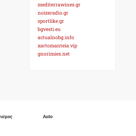
mediterrawines.gr
noizeradio.gr
sportlike.gr
bgvesti.eu
actualnobg.info
xartomanteia.vip
gnorimies.net
ισμος
Auto