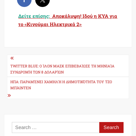
Δείτε επίσης:
Αποκάλυψη! Ιδού η ΚΥΑ για
το «Κινούμαι Ηλεκτρικά 2»
Post
navigation
TWITTER BLUE: Ο ΊΛΟΝ ΜΑΣΚ ΕΠΙΒΕΒΑΊΩΣΕ ΤΗ ΜΗΝΙΑΊΑ
ΣΥΝΔΡΟΜΉ ΤΩΝ 8 ΔΟΛΑΡΊΩΝ
ΗΠΑ: ΠΑΡΑΜΈΝΕΙ ΧΑΜΗΛΉ Η ΔΗΜΟΤΙΚΌΤΗΤΑ ΤΟΥ ΤΖΟ
ΜΠΆΙΝΤΕΝ
Search
for: