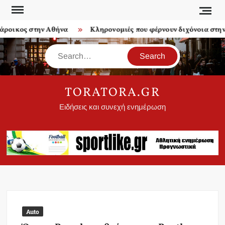
Skip
to
ροικος στην Αθήνα
Κληρονομιές που φέρνουν διχόνοια στην 
content
Search
TORATORA.GR
Ειδήσεις και συνεχή ενημέρωση
Auto