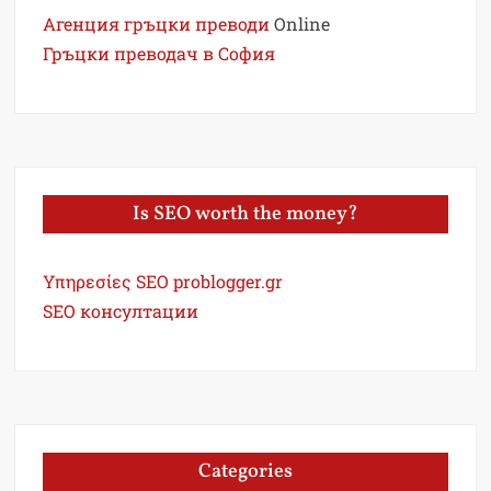
Агенция гръцки преводи
Online
Гръцки преводач в София
Is SEO worth the money?
Υπηρεσίες SEO problogger.gr
SEO консултации
Categories