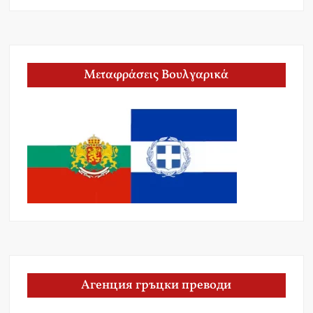
Μεταφράσεις Βουλγαρικά
Агенция гръцки преводи