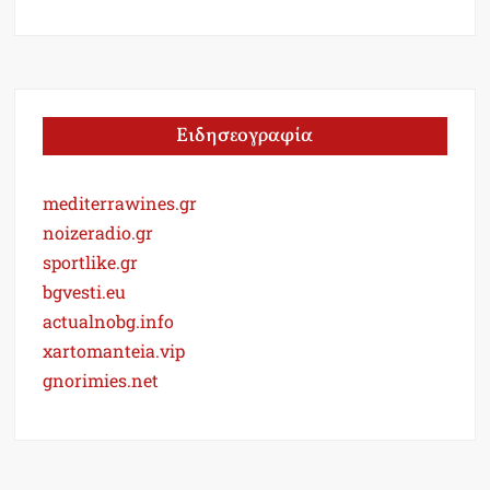
Ειδησεογραφία
mediterrawines.gr
noizeradio.gr
sportlike.gr
bgvesti.eu
actualnobg.info
xartomanteia.vip
gnorimies.net