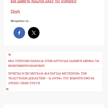
και μάθετε πρώτοι όλες τις ειδήσεις
Πηγή
Μοιράσου το...
Post
navigation
ΜΙΑ ΥΠΈΡΟΧΗ ΠΑΡΑΛΊΑ ΣΤΗΝ ΑΡΓΟΛΊΔΑ ΙΔΑΝΙΚΉ ΑΚΌΜΑ ΓΙΑ
ΜΟΝΟΉΜΕΡΗ ΕΚΔΡΟΜΉ
ΈΡΧΕΤΑΙ Η ΠΙΟ ΜΕΓΆΛΗ «ΚΑΤΑΙΓΊΔΑ ΜΕΤΕΏΡΩΝ» ΤΩΝ
ΤΕΛΕΥΤΑΊΩΝ ΔΕΚΑΕΤΙΏΝ – Η «ΟΥΡΆ» ΤΟΥ ΚΟΜΉΤΗ SW3 ΘΑ
«ΠΈΣΕΙ» ΠΆΝΩ ΣΤΗ ΓΗ