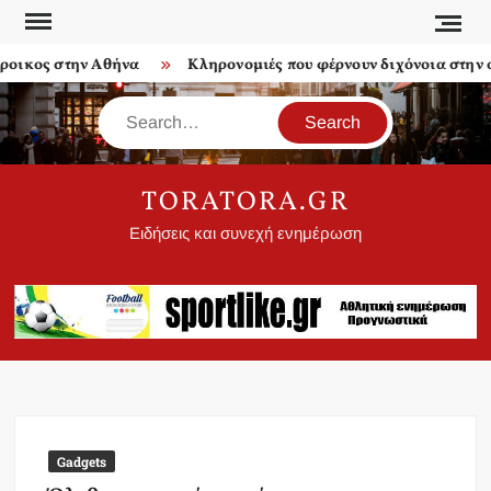
Skip
to
ικος στην Αθήνα
Κληρονομιές που φέρνουν διχόνοια στην οι
content
Search
TORATORA.GR
Ειδήσεις και συνεχή ενημέρωση
Gadgets