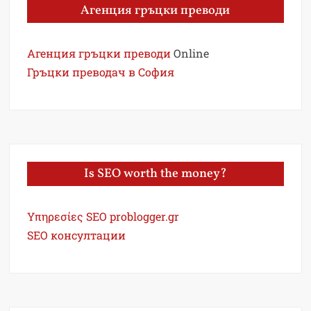
Агенция гръцки преводи
Агенция гръцки преводи
Online
Гръцки преводач в София
Is SEO worth the money?
Υπηρεσίες SEO problogger.gr
SEO консултации