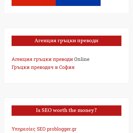
Агенция гръцки преводи
Агенция гръцки преводи
Online
Гръцки преводач в София
Is SEO worth the money?
Υπηρεσίες SEO problogger.gr