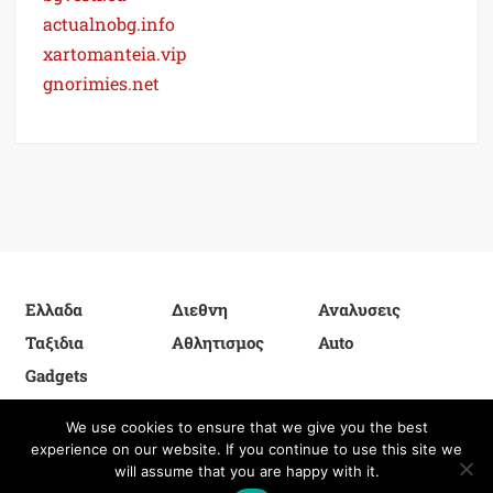
actualnobg.info
xartomanteia.vip
gnorimies.net
Ελλαδα
Διεθνη
Αναλυσεις
Ταξιδια
Αθλητισμος
Auto
Gadgets
We use cookies to ensure that we give you the best
experience on our website. If you continue to use this site we
Proudly powered by WordPress
|
Theme: FreeNews
|
By
will assume that you are happy with it.
ThemeSpiral.com
.