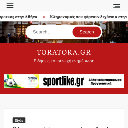
Skip
to
οικος στην Αθήνα
Κληρονομιές που φέρνουν διχόνοια στην οι
content
Search
TORATORA.GR
Ειδήσεις και συνεχή ενημέρωση
Style