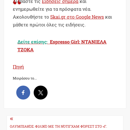
Διαβάστε τις
Ειδήσεις σήμερα
και
ενημερωθείτε για τα πρόσφατα νέα.
Ακολουθήστε το
Skai.gr στο Google News
και
μάθετε πρώτοι όλες τις ειδήσεις.
Δείτε επίσης:
Espresso Girl: ΝΤΑΝΙΕΛΑ
ΤΖΟΚΑ
Πηγή
Μοιράσου το...
Post
navigation
ΟΛΥΜΠΙΑΚΌΣ: ΦΙΛΙΚΌ ΜΕ ΤΗ ΝΌΤΙΓΧΑΜ ΦΌΡΕΣΤ ΣΤΟ «Γ.