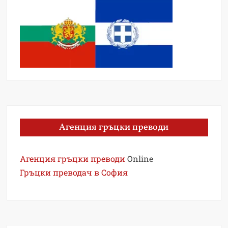
Агенция гръцки преводи
Агенция гръцки преводи
Online
Гръцки преводач в София