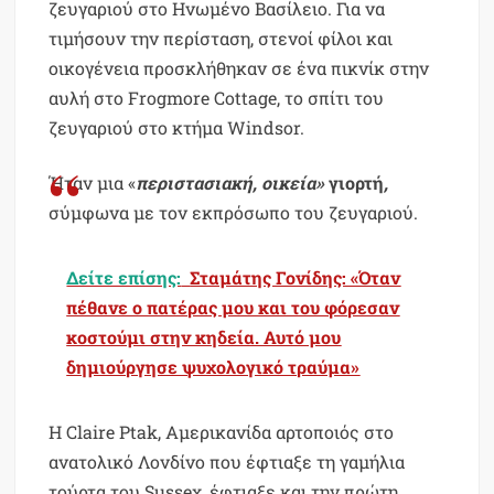
ζευγαριού στο Ηνωμένο Βασίλειο. Για να
τιμήσουν την περίσταση, στενοί φίλοι και
οικογένεια προσκλήθηκαν σε ένα πικνίκ στην
αυλή στο Frogmore Cottage, το σπίτι του
ζευγαριού στο κτήμα Windsor.
Ήταν μια «
περιστασιακή, οικεία»
γιορτή
,
σύμφωνα με τον εκπρόσωπο του ζευγαριού.
Δείτε επίσης:
Σταμάτης Γονίδης: «Όταν
πέθανε ο πατέρας μου και του φόρεσαν
κοστούμι στην κηδεία. Αυτό μου
δημιούργησε ψυχολογικό τραύμα»
Η Claire Ptak, Αμερικανίδα αρτοποιός στο
ανατολικό Λονδίνο που έφτιαξε τη γαμήλια
τούρτα του Sussex, έφτιαξε και την πρώτη