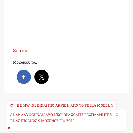
Source
Μοιράσου το...
Post
H BMW IX1 ΕΊΝΑΙ ΠΙΟ ΑΚΡΙΒΉ ΑΠΌ ΤΟ TESLA MODEL Y
navigation
ΑΝΑΚΑΛΎΦΘΗΚΑΝ ΔΎΟ ΝΈΟΙ ΒΡΑΧΏΔΕΙΣ ΕΞΩΠΛΑΝΉΤΕΣ – Ο
ΈΝΑΣ ΠΙΘΑΝΏΣ ΦΙΛΌΞΕΝΟΣ ΓΙΑ ΖΩΉ