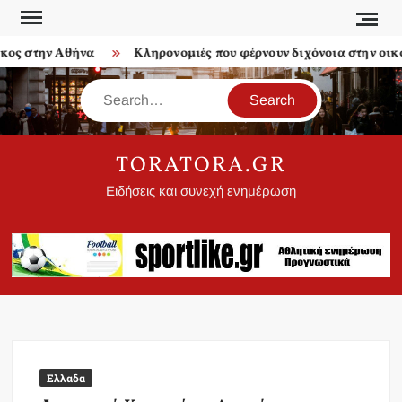
Skip
to
 στην Αθήνα
Κληρονομιές που φέρνουν διχόνοια στην οικογέ
content
Search
TORATORA.GR
Ειδήσεις και συνεχή ενημέρωση
Ελλαδα