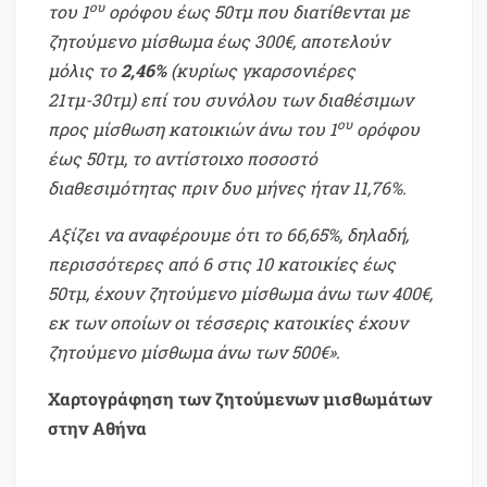
ου
του 1
ορόφου έως 50τμ που διατίθενται με
ζητούμενο μίσθωμα έως 300€, αποτελούν
μόλις το
2,46%
(κυρίως γκαρσονιέρες
21τμ-30τμ) επί του συνόλου των διαθέσιμων
ου
προς μίσθωση κατοικιών άνω του 1
ορόφου
έως 50τμ, το αντίστοιχο ποσοστό
διαθεσιμότητας πριν δυο μήνες ήταν 11,76%.
Αξίζει να αναφέρουμε ότι το 66,65%, δηλαδή,
περισσότερες από 6 στις 10 κατοικίες έως
50τμ, έχουν ζητούμενο μίσθωμα άνω των 400€,
εκ των οποίων οι τέσσερις κατοικίες έχουν
ζητούμενο μίσθωμα άνω των 500€»
.
Χαρτογράφηση των ζητούμενων μισθωμάτων
στην Αθήνα