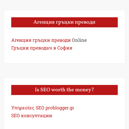
Агенция гръцки преводи
Агенция гръцки преводи
Online
Гръцки преводач в София
Is SEO worth the money?
Υπηρεσίες SEO problogger.gr
SEO консултации