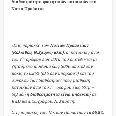
Διαθεσιμότητα φοιτητικών κατοικιών στα
Νότια Προάστια
«Στις περιοχές των
Νοτιών Προαστίων
(Καλλιθέα, Ν.Σμύρνη κλπ.),
οι κατοικίες άνω
ου
του 1
ορόφου έως 50τμ που διατίθενται με
ζητούμενο μίσθωμα έως 300€, αποτελούν
μόλις το 0,86% (δλδ δεν υπάρχουν) επί του
συνόλου των διαθέσιμων προς μίσθωση
ου
κατοικιών άνω του 1
ορόφου έως 50τμ –
δηλαδή
η διαθεσιμότητα είναι μηδενική
σε
Καλλιθέα, Ζωγράφου, Ν. Σμύρνη.
Στις περιοχές των Νοτίων Προαστίων
το 66,8%,