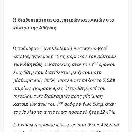
Η διαθεσιμότητα φοιτητικών κατοικιών στο
κέντρο της Αθήνας
Ο πρόεδρος Πανελλαδικού Δικτύου E-Real
Estates, αναφέρει:
«Στις περιοχές
του κέντρου
ου
των Αθηνών
, οι κατοικίες άνω του 1
ορόφου
έως 50τμ που διατίθενται με ζητούμενο
μίσθωμα έως 300€, αποτελούν πλέον το
7,22%
(κυρίως γκαρσονιέρες 21τμ-30τμ) επί του
συνόλου των διαθέσιμων προς μίσθωση
ου
κατοικιών άνω του 1
ορόφου έως 50τμ, όταν
τον Ιούλιο το αντίστοιχο ποσοστό ήταν 12,47%.
Ο ενδιαφερόμενος φοιτητής που θα επιλέξει να