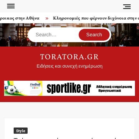
Skip
to
ικος στην Αθήνα
Κληρονομιές που φέρνουν διχόνοια στην οι
content
Search
TORATORA.GR
Ειδήσεις και συνεχή ενημέρωση
Style