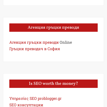
Агенция гръцки преводи
Агенция гръцки преводи
Online
Гръцки преводач в София
Is SEO worth the money?
Υπηρεσίες SEO problogger.gr
SEO консултации