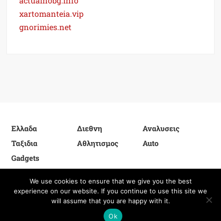
actualnobg.info
xartomanteia.vip
gnorimies.net
Ελλαδα
Διεθνη
Αναλυσεις
Ταξιδια
Αθλητισμος
Auto
Gadgets
We use cookies to ensure that we give you the best
experience on our website. If you continue to use this site we
Proudly powered by WordPress
|
Theme: FreeNews
|
By
will assume that you are happy with it.
ThemeSpiral.com
.
Privacy Policy
Ok