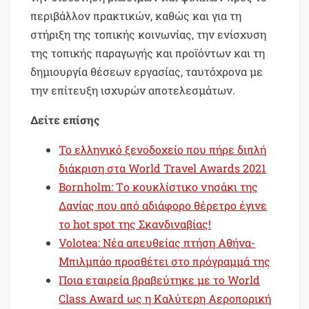
περιβάλλον πρακτικών, καθώς και για τη
στήριξη της τοπικής κοινωνίας, την ενίσχυση
της τοπικής παραγωγής και προϊόντων και τη
δημιουργία θέσεων εργασίας, ταυτόχρονα με
την επίτευξη ισχυρών αποτελεσμάτων.
Δείτε επίσης
To ελληνικό ξενοδοχείο που πήρε διπλή
διάκριση στα World Travel Awards 2021
Bornholm: Tο κουκλίστικο νησάκι της
Δανίας που από αδιάφορο θέρετρο έγινε
το hot spot της Σκανδιναβίας!
Volotea: Νέα απευθείας πτήση Αθήνα-
Μπιλμπάο προσθέτει στο πρόγραμμά της
Ποια εταιρεία βραβεύτηκε με το World
Class Award ως η Καλύτερη Αεροπορική