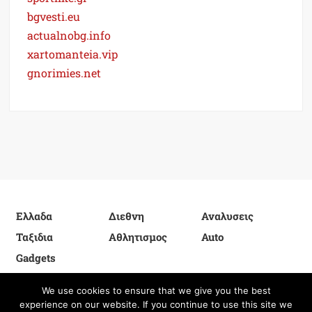
bgvesti.eu
actualnobg.info
xartomanteia.vip
gnorimies.net
Ελλαδα
Διεθνη
Αναλυσεις
Ταξιδια
Αθλητισμος
Auto
Gadgets
We use cookies to ensure that we give you the best
experience on our website. If you continue to use this site we
Proudly powered by WordPress
|
Theme: FreeNews
|
By