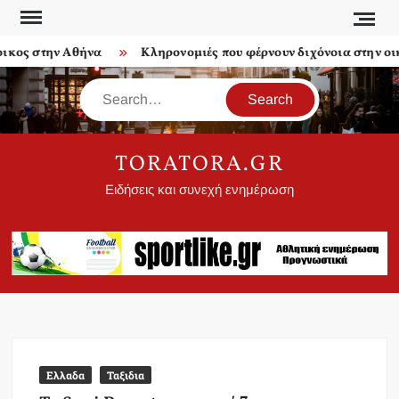
Skip
to
ς στην Αθήνα
Κληρονομιές που φέρνουν διχόνοια στην οικογ
content
Search
TORATORA.GR
Ειδήσεις και συνεχή ενημέρωση
Ελλαδα
Ταξιδια