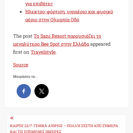
για επιβάτες
Ηλεκτρο-φόρτιση, υγραέριο και φυσικό
αέριο στην Ολυμπία Οδό
The post
Το Sani Resort παρουσιάζει το
μεγαλύτερο Bee Spot στην Ελλάδα
appeared
first on
Travelstyle
.
Source
Μοιράσου το...
Post
navigation
ΚΑΙΡΌΣ 22/7: ΓΕΝΙΚΆ ΑΊΘΡΙΟΣ – ΠΟΛΛΉ ΖΈΣΤΗ ΑΠΌ ΣΉΜΕΡΑ
ΚΑΙ ΤΙΣ ΕΠΌΜΕΝΕΣ ΗΜΈΡΕΣ