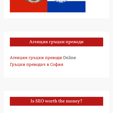
Агенция гръцки преводи
Агенция гръцки преводи
Online
Гръцки преводач в София
Is SEO worth the money?