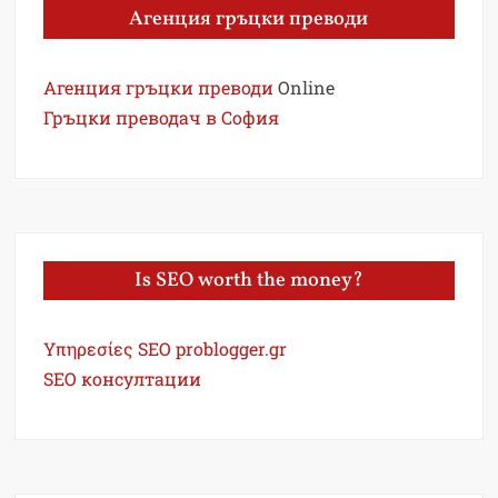
Агенция гръцки преводи
Агенция гръцки преводи
Online
Гръцки преводач в София
Is SEO worth the money?
Υπηρεσίες SEO problogger.gr
SEO консултации