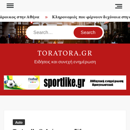
Skip
to
ροικος στην Αθήνα
Κληρονομιές που φέρνουν διχόνοια στην ο
content
Search
TORATORA.GR
Ειδήσεις και συνεχή ενημέρωση
Auto