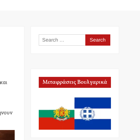
Search
for:
Μεταφράσεις Βουλγαρικά
και
βήνουν