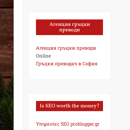
Агенция гръцки
преводи
Агенция гръцки преводи
Online
Гръцки преводач в София
Is SEO worth the money?
Υπηρεσίες SEO problogger.gr