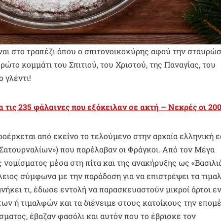
είναι στο τραπέζι όπου ο σπιτονοικοκύρης αφού την σταυρώσ
πρώτο κομμάτι του Σπιτιού, του Χριστού, της Παναγίας, του
ο γλέντι!
α τις 235 φάλαινες που εξόκειλαν σε ακτή – Νεκρές οι 20
προέρχεται από εκείνο το τελούμενο στην αρχαία ελληνική 
Σατουρναλίων») που παρέλαβαν οι Φράγκοι. Από τον Μέγα
 νομίσματος μέσα στη πίτα και της ανακήρυξης ως «Βασιλι
λειος σύμφωνα με την παράδοση για να επιστρέψει τα τιμα
ανήκει τι, έδωσε εντολή να παρασκευαστούν μικροί άρτοι ε
ων ή τιμαλφών και τα διένειμε στους κατοίκους την επομ
σματος, έβαζαν φασόλι και αυτόν που το έβρισκε τον