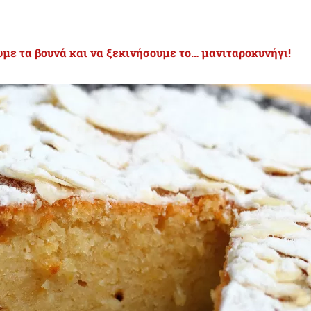
με τα βουνά και να ξεκινήσουμε το… μανιταροκυνήγι!