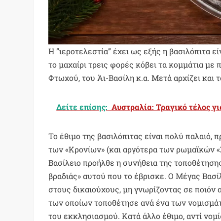
Η ”ιεροτελεστία” έχει ως εξής η βασιλόπιτα 
το μαχαίρι τρεις φορές κόβει τα κομμάτια με 
Φτωχού, του Άι-Βασίλη κ.α. Μετά αρχίζει και τ
Δείτε επίσης:
Αυστραλία: Τραγικό τέλος γι
Το έθιμο της βασιλόπιτας είναι πολύ παλαιό, 
των «Κρονίων» (και αργότερα των ρωμαϊκών «
Βασίλειο προήλθε η συνήθεια της τοποθέτησης
βραδιάς» αυτού που το έβρισκε. Ο Μέγας Βασί
στους δικαιούχους, μη γνωρίζοντας σε ποιόν 
των οποίων τοποθέτησε ανά ένα των νομισμάτ
του εκκλησιασμού. Κατά άλλο έθιμο, αντί νομί