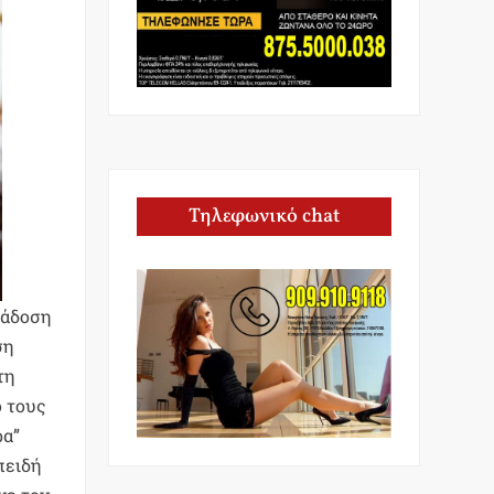
Τηλεφωνικό chat
ράδοση
ση
τη
ό τους
ρα”
πειδή