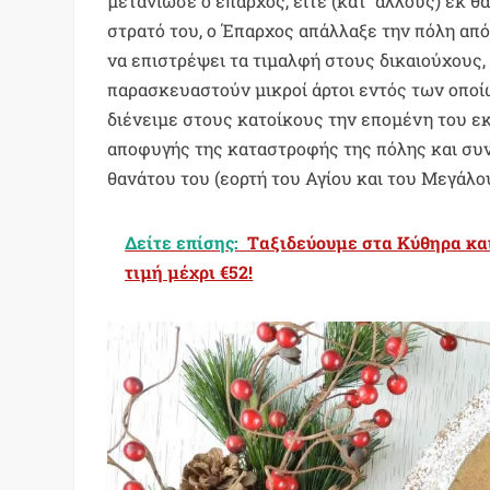
μετάνιωσε ο έπαρχος, είτε (κατ΄ άλλους) εκ
στρατό του, ο Έπαρχος απάλλαξε την πόλη απ
να επιστρέψει τα τιμαλφή στους δικαιούχους, 
παρασκευαστούν μικροί άρτοι εντός των οποί
διένειμε στους κατοίκους την επομένη του εκ
αποφυγής της καταστροφής της πόλης και συν
θανάτου του (εορτή του Αγίου και του Μεγάλου
Δείτε επίσης:
Tαξιδεύουμε στα Κύθηρα και
τιμή μέχρι €52!