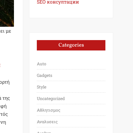
SEO консултации
ει με
Categories
Auto
0
Gadgets
εορτή
Style
ά της
Uncategorized
λφή
Αθλητισμος
ντός
ένη
Αναλυσεις