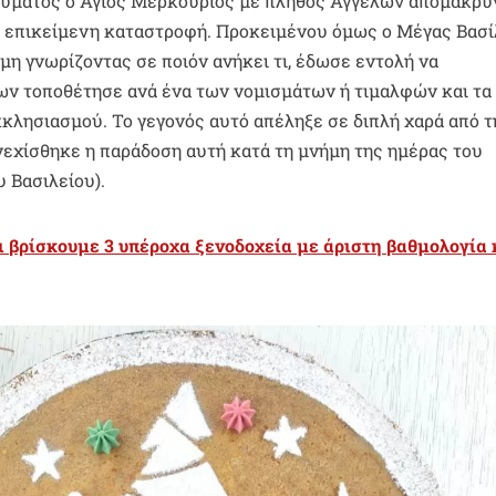
 θαύματος ο Άγιος Μερκούριος με πλήθος Αγγέλων απομάκρυ
ό επικείμενη καταστροφή. Προκειμένου όμως ο Μέγας Βασί
μη γνωρίζοντας σε ποιόν ανήκει τι, έδωσε εντολή να
ων τοποθέτησε ανά ένα των νομισμάτων ή τιμαλφών και τα
κλησιασμού. Το γεγονός αυτό απέληξε σε διπλή χαρά από τ
εχίσθηκε η παράδοση αυτή κατά τη μνήμη της ημέρας του
 Βασιλείου).
 βρίσκουμε 3 υπέροχα ξενοδοχεία με άριστη βαθμολογία 