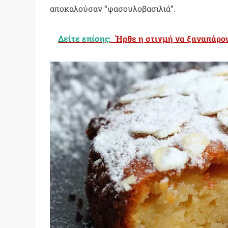
αποκαλούσαν “φασουλοβασιλιά”.
Δείτε επίσης:
Ήρθε η στιγμή να ξαναπάρου