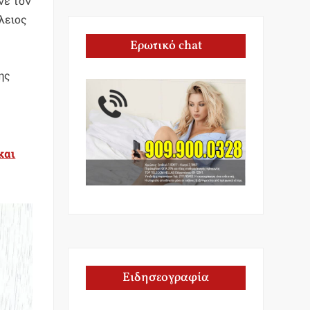
νε τον
λειος
Ερωτικό chat
ης
και
Ειδησεογραφία