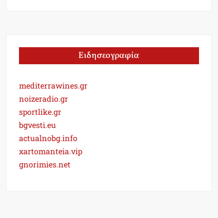
Ειδησεογραφία
mediterrawines.gr
noizeradio.gr
sportlike.gr
bgvesti.eu
actualnobg.info
xartomanteia.vip
gnorimies.net