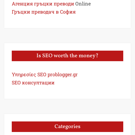
Агенция гръцки преводи
Online
Гръцки преводач в София
Is SEO worth the money?
Υπηρεσίες SEO problogger.gr
SEO консултации
Categories