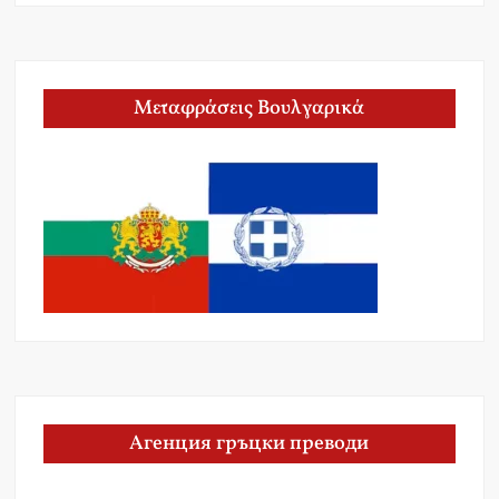
Μεταφράσεις Βουλγαρικά
Агенция гръцки преводи