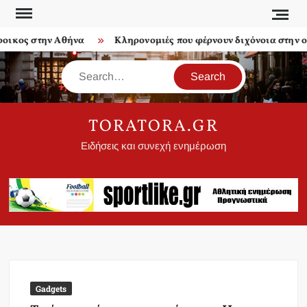
Skip
to
κος στην Αθήνα
Κληρονομιές που φέρνουν διχόνοια στην οικ
content
Search
TORATORA.GR
Ειδήσεις και συνεχή ενημέρωση
Gadgets