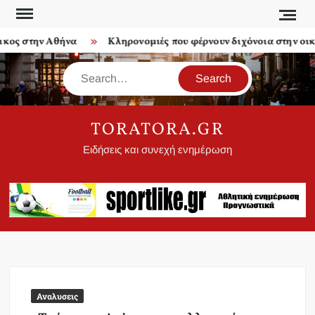
Skip
to
 στην Αθήνα
Κληρονομιές που φέρνουν διχόνοια στην οικογέ
content
Search
TORATORA.GR
Ειδήσεις και συνεχή ενημέρωση
Αναλυσεις