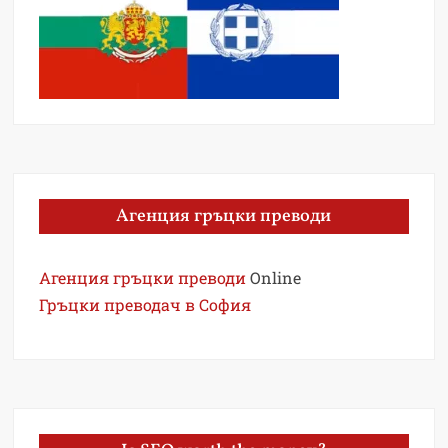
Агенция гръцки преводи
Агенция гръцки преводи
Online
Гръцки преводач в София