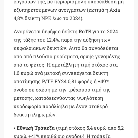
εργασιών της, με περιορισμένη υπερέκθεση μη
εξυπηρετούμενων ανοιγμάτων (εκτιμά η Axia
4,8% δείκτη NPE έως το 2024).
Αναμένεται διψήφιο δείκτη
RoTE
για το 2024
της τάξης του 12,4%, παρά την αύξηση των
κεφαλαιακών δεικτών. Αυτό θα συνοδεύεται
από από πλούσια μερίσματα, αρχής γενομένης
από το φέτος. Η αμετάβλητη τιμή στόχος στα
1,6 ευρώ ανά μετοχή συνεπάγεται δείκτη
αποτίμησης P/TE FY24 0,81 φορές ή +49%
άνοδο σε σχέση με την τρέχουσα τιμή της
μετοχής, καταδεικνύοντας υψηλότερη
κερδοφορία παράλληλα με έναν σταθερό
δείκτη πληρωμών.
▪
Εθνική Τράπεζα
(τιμή στόχος 5,4 ευρώ από 5,2
ευρώ, +41% περιθώριο ανόδου): Η τράπεζα