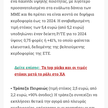
ένα παιχνίδι υψηλής ποιότητας, με λιγότερο
προσανατολισμένο στα ευάλωτα δάνεια των
ΜΜΕ και θα πρέπει να είναι κοντά σε διψήφια
κερδοφορία έως το 2024. Η αναβαθμισμένη
τιμή στόχος των 5,4 ευρώ (από 5,2 ευρώ)
υποδηλώνει έναν δείκτη P/TE για το 2024
ύψους 0,75 φορές ή +41%, το οποίο φαίνεται
ελκυστικό, δεδομένης της βελτιούμενης
κερδοφορίας της ΕΤΕ.
Δείτε επίσης:
Τα top picks και οι τιμές
στόχοι μετά το ράλι στο ΧΑ
▪
Τράπεζα Πειραιώς
(τιμή στόχος 2,5 ευρώ, από
2,2 ευρώ, +90% άνοδος): Η τράπεζα συνεχίζει να
εκπλήσσει θετικά την αγορά από πλευράς
κερδοφορίας, επέκτασης των χορηγήσεων και