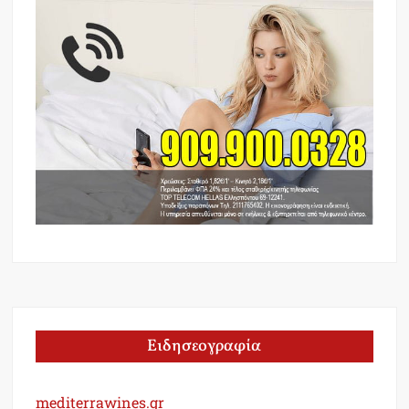
Ειδησεογραφία
mediterrawines.gr