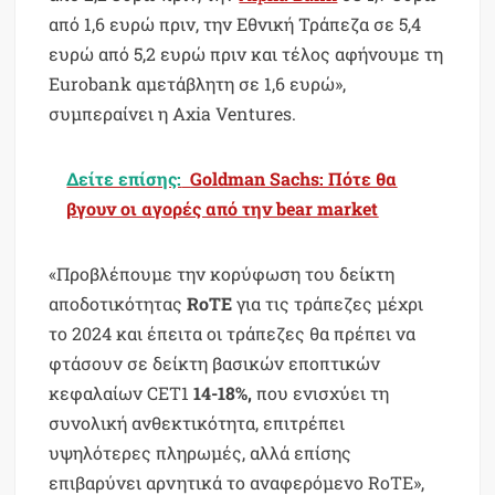
από 1,6 ευρώ πριν, την Εθνική Τράπεζα σε 5,4
ευρώ από 5,2 ευρώ πριν και τέλος αφήνουμε τη
Eurobank αμετάβλητη σε 1,6 ευρώ»,
συμπεραίνει η Axia Ventures.
Δείτε επίσης:
Goldman Sachs: Πότε θα
βγουν οι αγορές από την bear market
«Προβλέπουμε την κορύφωση του δείκτη
αποδοτικότητας
RoTE
για τις τράπεζες μέχρι
το 2024 και έπειτα οι τράπεζες θα πρέπει να
φτάσουν σε δείκτη βασικών εποπτικών
κεφαλαίων CET1
14-18%,
που ενισχύει τη
συνολική ανθεκτικότητα, επιτρέπει
υψηλότερες πληρωμές, αλλά επίσης
επιβαρύνει αρνητικά το αναφερόμενο RoTE»,