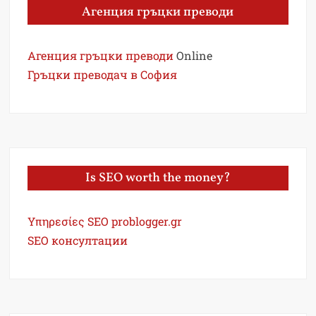
Агенция гръцки преводи
Агенция гръцки преводи
Online
Гръцки преводач в София
Is SEO worth the money?
Υπηρεσίες SEO problogger.gr
SEO консултации