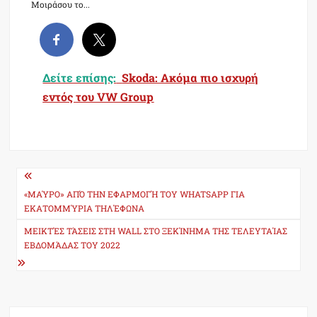
Μοιράσου το...
Δείτε επίσης:
Skoda: Ακόμα πιο ισχυρή
εντός του VW Group
Post
navigation
«ΜΑΎΡΟ» ΑΠΌ ΤΗΝ ΕΦΑΡΜΟΓΉ ΤΟΥ WHATSAPP ΓΙΑ
ΕΚΑΤΟΜΜΎΡΙΑ ΤΗΛΈΦΩΝΑ
ΜΕΙΚΤΈΣ ΤΆΣΕΙΣ ΣΤΗ WALL ΣΤΟ ΞΕΚΊΝΗΜΑ ΤΗΣ ΤΕΛΕΥΤΑΊΑΣ
ΕΒΔΟΜΆΔΑΣ ΤΟΥ 2022