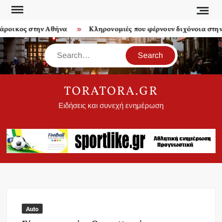
Skip
to
ροικος στην Αθήνα
Κληρονομιές που φέρνουν διχόνοια στην 
content
Search
TORATORA.GR
Ειδήσεις και συνεχή ενημέρωση
Auto