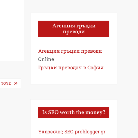
Агенция гръцки
преводи
Агенция гръцки преводи
Online
Гръцки преводач в София
 ΤΟΥΣ
Is SEO worth the money?
Υπηρεσίες SEO problogger.gr