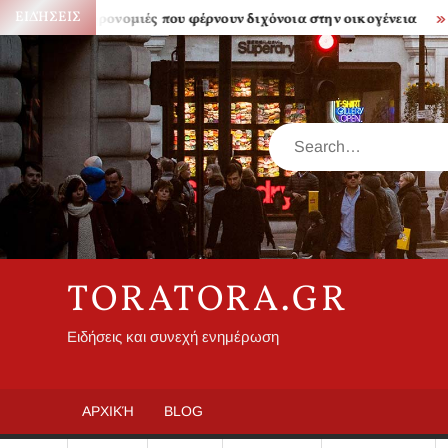
Skip
ΕΙΔΉΣΕΙΣ
Κληρονομιές που φέρνουν διχόνοια στην οικογένεια
Πόσο
to
content
Search
TORATORA.GR
Ειδήσεις και συνεχή ενημέρωση
ΑΡΧΙΚΉ
BLOG