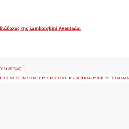
διάδοχος της Lamborghini Aventador
TOS+VIDEOS)
Ή ΤΗΣ ΜΗΤΈΡΑΣ: ΣΤΑΡ ΤΟΥ ΧΌΛΙΓΟΥΝΤ ΠΟΥ ΔΕΝ ΚΆΝΟΥΝ ΧΩΡΊΣ ΤΗ ΜΑΜΆ