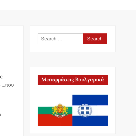
Search
for:
άς …
Μεταφράσεις Βουλγαρικά
ο …που
ι
n