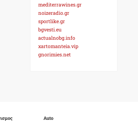
mediterrawines.gr
noizeradio.gr
sportlike.gr
bgvesti.eu
actualnobg.info
xartomanteia.vip
gnorimies.net
ισμος
Auto