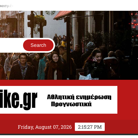
α μπαλκόνια κρύβουν παγίδες
ΟΠΕΚΕΠΕ: Δέσμευση περιουσία
Friday, August 07, 2026
2:15:27 PM