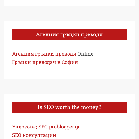
Агенция гръцки преводи
Агенция гръцки преводи
Online
Гръцки преводач в София
Is SEO worth the money?
Υπηρεσίες SEO problogger.gr
SEO консултации