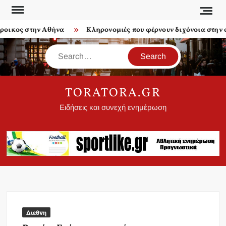
Skip
to
ικος στην Αθήνα
Κληρονομιές που φέρνουν διχόνοια στην οι
content
Search
TORATORA.GR
Ειδήσεις και συνεχή ενημέρωση
Διεθνη