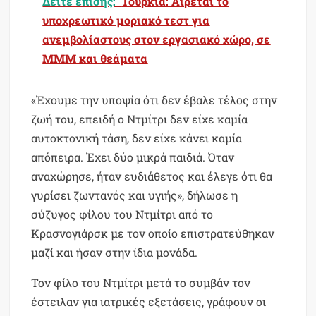
Δείτε επίσης:
Τουρκία: Αίρεται το
υποχρεωτικό μοριακό τεστ για
ανεμβολίαστους στον εργασιακό χώρο, σε
ΜΜΜ και θεάματα
«Έχουμε την υποψία ότι δεν έβαλε τέλος στην
ζωή του, επειδή ο Ντμίτρι δεν είχε καμία
αυτοκτονική τάση, δεν είχε κάνει καμία
απόπειρα. Έχει δύο μικρά παιδιά. Όταν
αναχώρησε, ήταν ευδιάθετος και έλεγε ότι θα
γυρίσει ζωντανός και υγιής», δήλωσε η
σύζυγος φίλου του Ντμίτρι από το
Κρασνογιάρσκ με τον οποίο επιστρατεύθηκαν
μαζί και ήσαν στην ίδια μονάδα.
Τον φίλο του Ντμίτρι μετά το συμβάν τον
έστειλαν για ιατρικές εξετάσεις, γράφουν οι