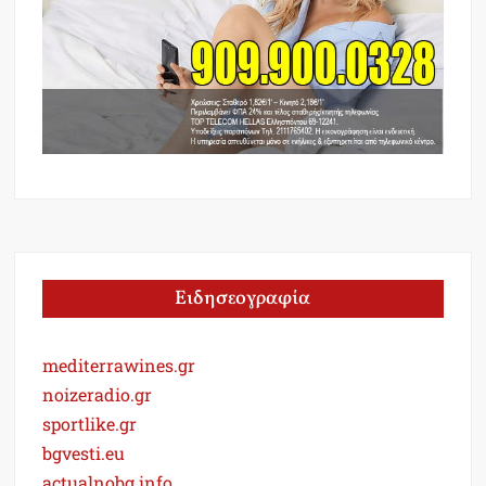
Ειδησεογραφία
mediterrawines.gr
noizeradio.gr
sportlike.gr
bgvesti.eu
actualnobg.info