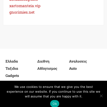
xartomanteia.vip
gnorimies.net
Ελλαδα
Διεθνη
Αναλυσεις
Ταξιδια
Αθλητισμος
Auto
Gadgets
We use cookies to ensure that we give you the best
experience on our website. If you continue to use this site we
Proudly powered by WordPress
|
Theme: FreeNews
|
By
will assume that you are happy with it.
ThemeSpiral.com
.
Privacy Policy
Ok