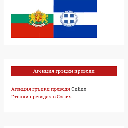
Агенция гръцки преводи
Агенция гръцки преводи
Online
Гръцки преводач в София