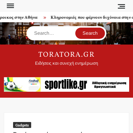
Skip
to
ικος στην Αθήνα
Κληρονομιές που φέρνουν διχόνοια στην οι
content
Search
TORATORA.GR
Ειδήσεις και συνεχή ενημέρωση
Gadgets