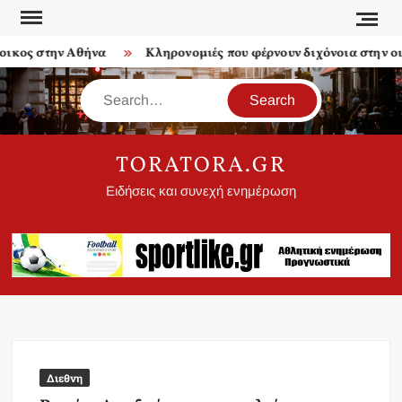
Skip
to
ος στην Αθήνα
Κληρονομιές που φέρνουν διχόνοια στην οικο
content
Search
TORATORA.GR
Ειδήσεις και συνεχή ενημέρωση
Διεθνη