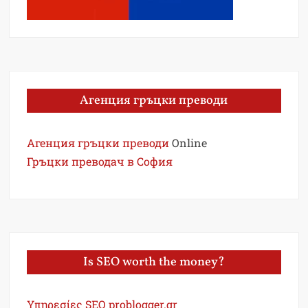
Агенция гръцки преводи
Агенция гръцки преводи
Online
Гръцки преводач в София
Is SEO worth the money?
Υπηρεσίες SEO problogger.gr