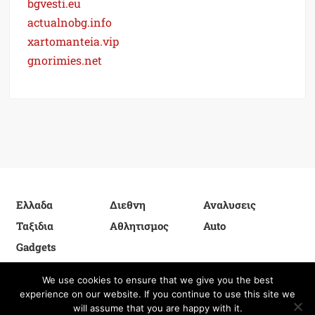
bgvesti.eu
actualnobg.info
xartomanteia.vip
gnorimies.net
Ελλαδα
Διεθνη
Αναλυσεις
Ταξιδια
Αθλητισμος
Auto
Gadgets
We use cookies to ensure that we give you the best
experience on our website. If you continue to use this site we
Proudly powered by WordPress
|
Theme: FreeNews
|
By
will assume that you are happy with it.
ThemeSpiral.com
.