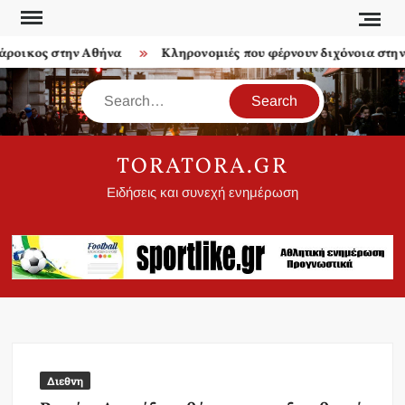
Skip
to
οικος στην Αθήνα
Κληρονομιές που φέρνουν διχόνοια στην ο
content
Search
TORATORA.GR
Ειδήσεις και συνεχή ενημέρωση
Διεθνη