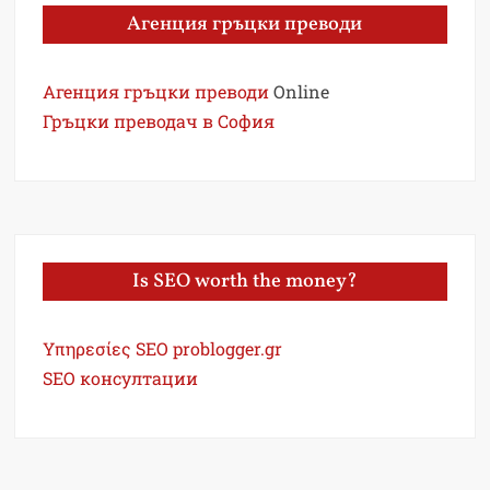
Агенция гръцки преводи
Агенция гръцки преводи
Online
Гръцки преводач в София
Is SEO worth the money?
Υπηρεσίες SEO problogger.gr
SEO консултации