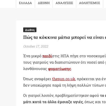
ΕΛΛΑΔΑ
ΔΙΕΘΝΗ
ΑΝΑΛΥΣΕΙΣ
ΑΘΛΗΤΙΣΜΟΣ
Διεθνη
Πώς τα κόκκινα μάτια μπορεί να είνα
October 17, 2022
Ένα μικρό
παιδί
στις ΗΠΑ πήγε στο νοσοκομείο
τους γιατρούς να διαπιστώνουν ότι νοσεί απ
λανθάνουσας
φυματίωσης
.
Όπως αναφέρει
thesun.co.uk
, πρόκειται για έ
δεν υποχώρησε παρά τη λήψη πολλών τύπων ο
Οι γιατροί λοιπόν, προβληματίστηκαν αφού
το
μάτι κατά τα άλλα έμοιαζε υγιές
, όπως και τ