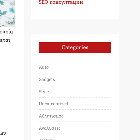
SEO консултации
 οποία
εται
Categories
Auto
Gadgets
Style
Uncategorized
Αθλητισμος
Αναλυσεις
των