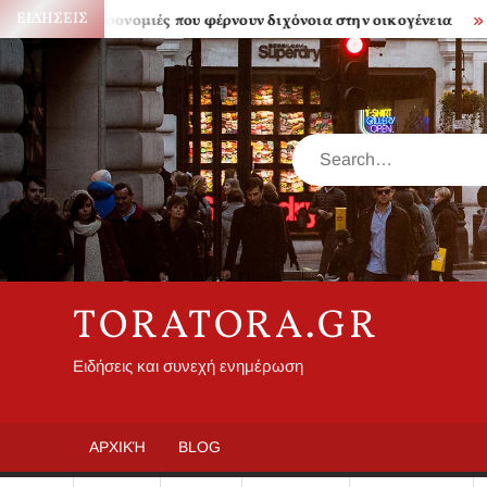
Skip
ΕΙΔΉΣΕΙΣ
Κληρονομιές που φέρνουν διχόνοια στην οικογένεια
Πόσο ακρ
to
content
Search
TORATORA.GR
Ειδήσεις και συνεχή ενημέρωση
ΑΡΧΙΚΉ
BLOG