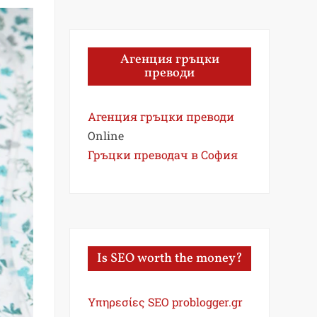
Агенция гръцки
преводи
Агенция гръцки преводи
Online
Гръцки преводач в София
Is SEO worth the money?
Υπηρεσίες SEO problogger.gr