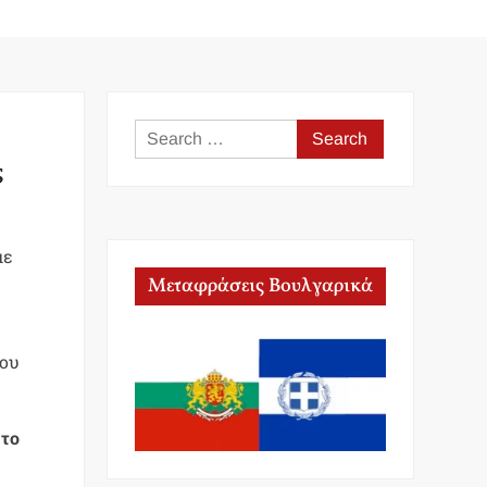
Search
for:
ς
με
Μεταφράσεις Βουλγαρικά
που
ώ
το