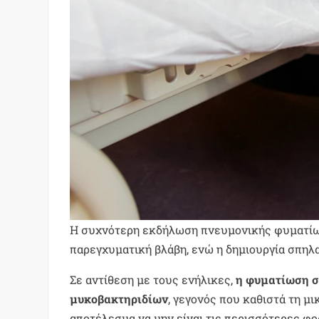
Η συχνότερη εκδήλωση πνευμονικής φυματίωση
παρεγχυματική βλάβη, ενώ η δημιουργία σπηλαί
Σε αντίθεση με τους ενήλικες,
η φυματίωση σ
μυκοβακτηριδίων
, γεγονός που καθιστά τη μ
αποτέλεσμα να μην είναι τις περισσότερες φο