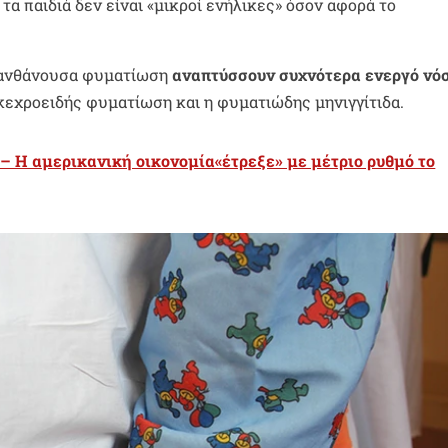
 τα παιδιά δεν είναι «μικροί ενήλικες» όσον αφορά το
 λανθάνουσα φυματίωση
αναπτύσσουν συχνότερα ενεργό νό
κεχροειδής φυματίωση και η φυματιώδης μηνιγγίτιδα.
 – Η αμερικανική οικονομία«έτρεξε» με μέτριο ρυθμό το