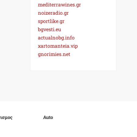
mediterrawines.gr
noizeradio.gr
sportlike.gr
bgvesti.eu
actualnobg.info
xartomanteia.vip
gnorimies.net
ισμος
Auto