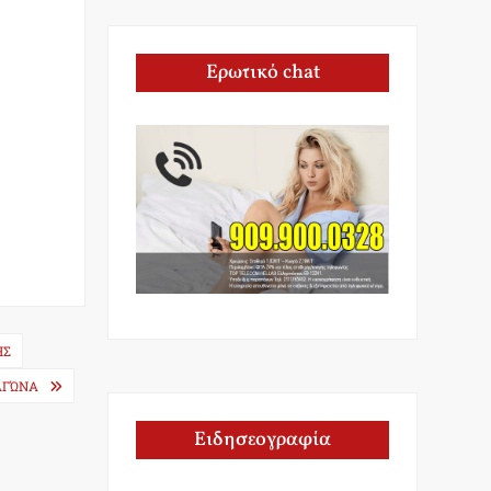
Ερωτικό chat
ΗΣ
ΑΓΏΝΑ
Ειδησεογραφία