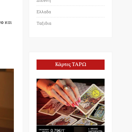
Διεθνη
Ελλαδα
σο
και
Ταξιδια
Κάρτες ΤΑΡΩ