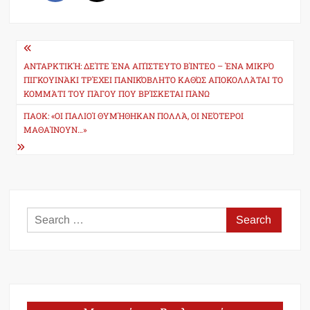
Post
navigation
ΑΝΤΑΡΚΤΙΚΉ: ΔΕΊΤΕ ΈΝΑ ΑΠΊΣΤΕΥΤΟ ΒΊΝΤΕΟ – ΈΝΑ ΜΙΚΡΌ
ΠΙΓΚΟΥΙΝΆΚΙ ΤΡΈΧΕΙ ΠΑΝΙΚΌΒΛΗΤΟ ΚΑΘΏΣ ΑΠΟΚΟΛΛΆΤΑΙ ΤΟ
ΚΟΜΜΆΤΙ ΤΟΥ ΠΆΓΟΥ ΠΟΥ ΒΡΊΣΚΕΤΑΙ ΠΆΝΩ
ΠΑΟΚ: «ΟΙ ΠΑΛΙΟΊ ΘΥΜΉΘΗΚΑΝ ΠΟΛΛΆ, ΟΙ ΝΕΌΤΕΡΟΙ
ΜΑΘΑΊΝΟΥΝ…»
Search
for: