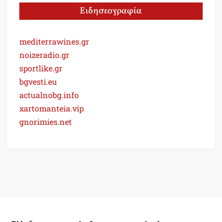
Ειδησεογραφία
mediterrawines.gr
noizeradio.gr
sportlike.gr
bgvesti.eu
actualnobg.info
xartomanteia.vip
gnorimies.net