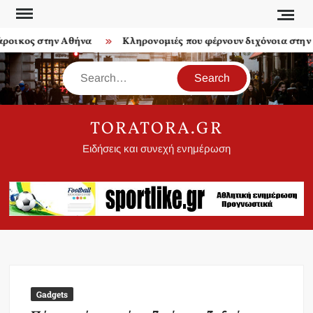
Skip
to
οικος στην Αθήνα
Κληρονομιές που φέρνουν διχόνοια στην ο
content
Search
TORATORA.GR
Ειδήσεις και συνεχή ενημέρωση
Gadgets