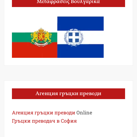
Μεταφράσεις Βουλγαρικά
Агенция гръцки преводи
Агенция гръцки преводи
Online
Гръцки преводач в София