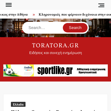
Skip
to
ς στην Αθήνα
Κληρονομιές που φέρνουν διχόνοια στην οικογ
content
Search
TORATORA.GR
Ειδήσεις και συνεχή ενημέρωση
Ελλαδα