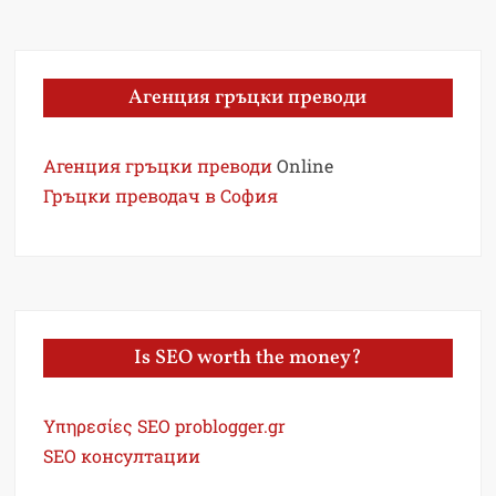
Агенция гръцки преводи
Агенция гръцки преводи
Online
Гръцки преводач в София
Is SEO worth the money?
Υπηρεσίες SEO problogger.gr
SEO консултации