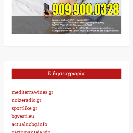
Ειδησεογραφία
mediterrawines.gr
noizeradio.gr
sportlike.gr
bgvesti.eu
actualnobg.info
xartomanteia.vip