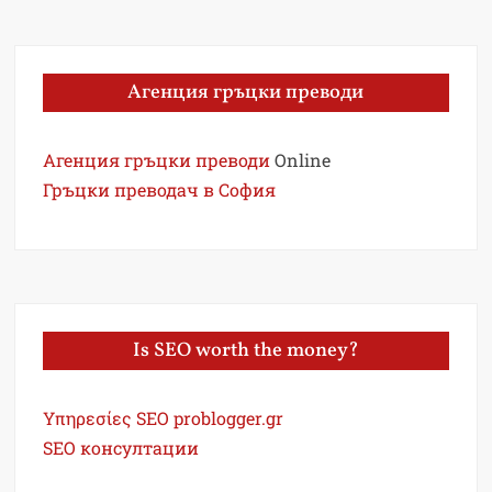
Агенция гръцки преводи
Агенция гръцки преводи
Online
Гръцки преводач в София
Is SEO worth the money?
Υπηρεσίες SEO problogger.gr
SEO консултации