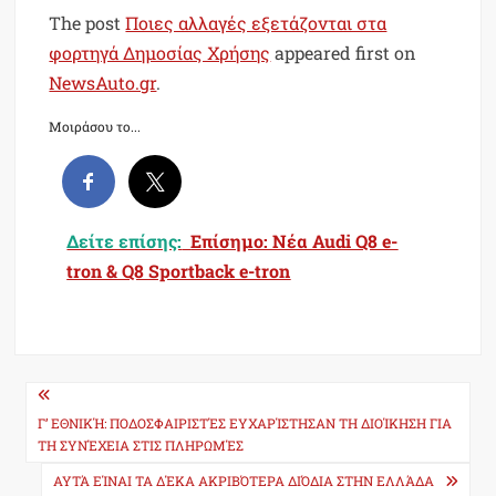
The post
Ποιες αλλαγές εξετάζονται στα
φορτηγά Δημοσίας Χρήσης
appeared first on
NewsAuto.gr
.
Μοιράσου το...
Δείτε επίσης:
Επίσημο: Νέα Audi Q8 e-
tron & Q8 Sportback e-tron
Post
navigation
Γ’ ΕΘΝΙΚΉ: ΠΟΔΟΣΦΑΙΡΙΣΤΈΣ ΕΥΧΑΡΊΣΤΗΣΑΝ ΤΗ ΔΙΟΊΚΗΣΗ ΓΙΑ
ΤΗ ΣΥΝΈΧΕΙΑ ΣΤΙΣ ΠΛΗΡΩΜΈΣ
ΑΥΤΆ ΕΊΝΑΙ ΤΑ ΔΈΚΑ ΑΚΡΙΒΌΤΕΡΑ ΔΙΌΔΙΑ ΣΤΗΝ ΕΛΛΆΔΑ