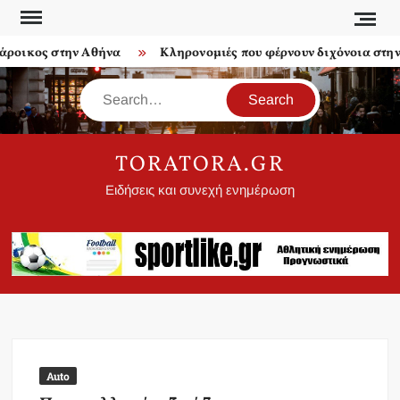
Skip
to
ροικος στην Αθήνα
Κληρονομιές που φέρνουν διχόνοια στην ο
content
Search
TORATORA.GR
Ειδήσεις και συνεχή ενημέρωση
Auto