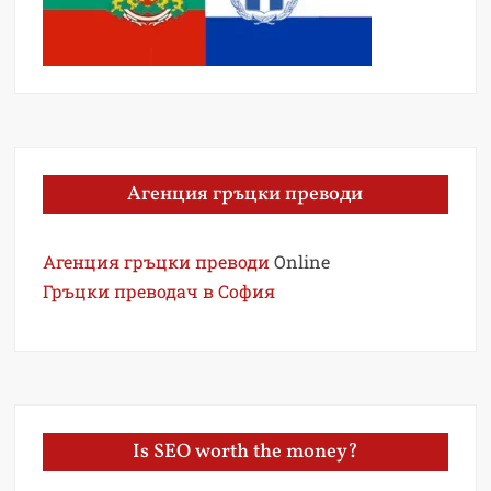
Агенция гръцки преводи
Агенция гръцки преводи
Online
Гръцки преводач в София
Is SEO worth the money?