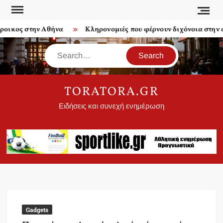
Skip
to
ικος στην Αθήνα
Κληρονομιές που φέρνουν διχόνοια στην οι
content
Search
TORATORA.GR
Ειδήσεις και συνεχή ενημέρωση
Gadgets