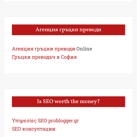
Агенция гръцки преводи
Агенция гръцки преводи
Online
Гръцки преводач в София
Is SEO worth the money?
Υπηρεσίες SEO problogger.gr
SEO консултации