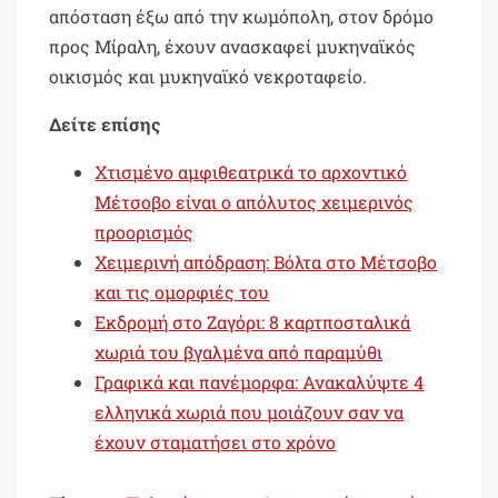
απόσταση έξω από την κωμόπολη, στον δρόμο
προς Μίραλη, έχουν ανασκαφεί μυκηναϊκός
οικισμός και μυκηναϊκό νεκροταφείο.
Δείτε επίσης
Χτισµένο αµφιθεατρικά το αρχοντικό
Μέτσοβο είναι ο απόλυτος χειμερινός
προορισμός
Χειμερινή απόδραση: Βόλτα στο Μέτσοβο
και τις ομορφιές του
Εκδρομή στο Ζαγόρι: 8 καρτποσταλικά
χωριά του βγαλμένα από παραμύθι
Γραφικά και πανέμορφα: Ανακαλύψτε 4
ελληνικά χωριά που μοιάζουν σαν να
έχουν σταματήσει στο χρόνο