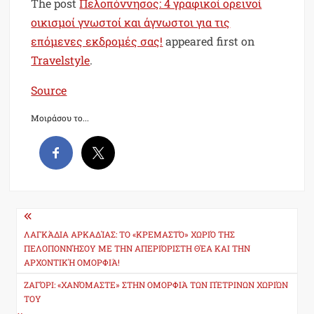
The post
Πελοπόννησος: 4 γραφικοί ορεινοί
οικισμοί γνωστοί και άγνωστοι για τις
επόμενες εκδρομές σας!
appeared first on
Travelstyle
.
Source
Μοιράσου το...
Post
navigation
ΛΑΓΚΆΔΙΑ ΑΡΚΑΔΊΑΣ: ΤΟ «ΚΡΕΜΑΣΤΌ» ΧΩΡΙΌ ΤΗΣ
ΠΕΛΟΠΟΝΝΉΣΟΥ ΜΕ ΤΗΝ ΑΠΕΡΙΌΡΙΣΤΗ ΘΈΑ ΚΑΙ ΤΗΝ
ΑΡΧΟΝΤΙΚΉ ΟΜΟΡΦΙΆ!
ΖΑΓΌΡΙ: «ΧΑΝΌΜΑΣΤΕ» ΣΤΗΝ ΟΜΟΡΦΙΆ ΤΩΝ ΠΈΤΡΙΝΩΝ ΧΩΡΙΏΝ
ΤΟΥ