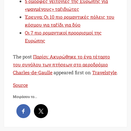
5 όμορφες γειτονιές της Ευρώπης για
«ψαγμένους» ταξιδιώτες
Έρευνα: Οι 10 πιο ρομαντικές πόλεις του
κόσμου για ταξίδι για δύο
Οι 7 πιο ρομαντικοί προορισμοί της
Ευρώπης
The post
Παρίσι: Ακυρώθηκε το ένα τέταρτο
του συνόλου των πτήσεων στο αεροδρόμιο
Charles-de-Gaulle
appeared first on
Travelstyle
.
Source
Μοιράσου το...