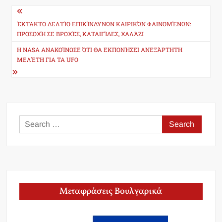
Post
navigation
ΈΚΤΑΚΤΟ ΔΕΛΤΊΟ ΕΠΙΚΊΝΔΥΝΩΝ ΚΑΙΡΙΚΏΝ ΦΑΙΝΟΜΈΝΩΝ:
ΠΡΟΣΟΧΉ ΣΕ ΒΡΟΧΈΣ, ΚΑΤΑΙΓΊΔΕΣ, ΧΑΛΆΖΙ
Η NASA ΑΝΑΚΟΊΝΩΣΕ ΌΤΙ ΘΑ ΕΚΠΟΝΉΣΕΙ ΑΝΕΞΆΡΤΗΤΗ
ΜΕΛΈΤΗ ΓΙΑ ΤΑ UFO
Search
for:
Μεταφράσεις Βουλγαρικά