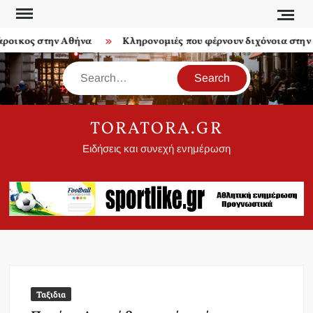
Skip
to
οικος στην Αθήνα
Κληρονομιές που φέρνουν διχόνοια στην οι
content
Search
TORATORA.GR
Ειδήσεις και συνεχή ενημέρωση
Ταξιδια