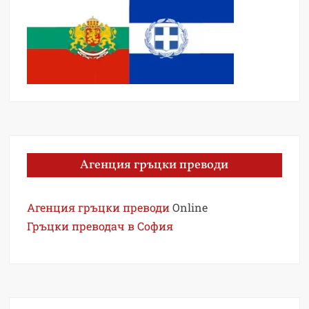
Агенция гръцки преводи
Агенция гръцки преводи
Online
Гръцки преводач в София