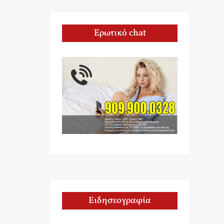
Ερωτικό chat
Ειδησεογραφία