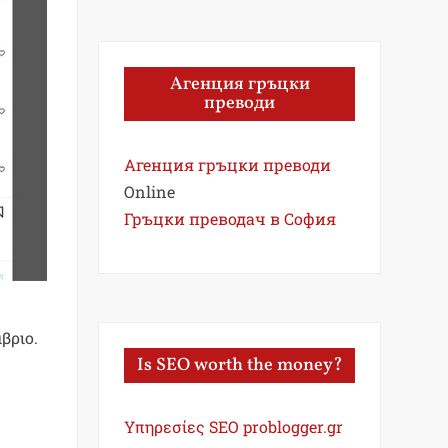
Агенция гръцки
преводи
Агенция гръцки преводи
Online
Гръцки преводач в София
βριο.
Is SEO worth the money?
Υπηρεσίες SEO problogger.gr