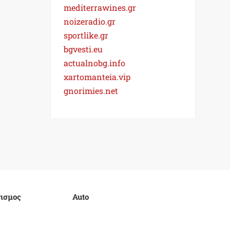
mediterrawines.gr
noizeradio.gr
sportlike.gr
bgvesti.eu
actualnobg.info
xartomanteia.vip
gnorimies.net
ισμος
Auto