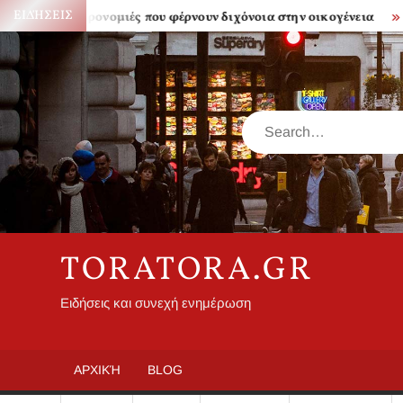
Skip
ΕΙΔΉΣΕΙΣ
Κληρονομιές που φέρνουν διχόνοια στην οικογένεια
Πόσο 
to
content
Search
TORATORA.GR
Ειδήσεις και συνεχή ενημέρωση
ΑΡΧΙΚΉ
BLOG