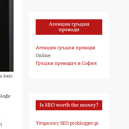
Агенция гръцки
преводи
Агенция гръцки преводи
Online
Гръцки преводач в София
υ έχει
έλαβε
Is SEO worth the money?
ο
Υπηρεσίες SEO problogger.gr
η