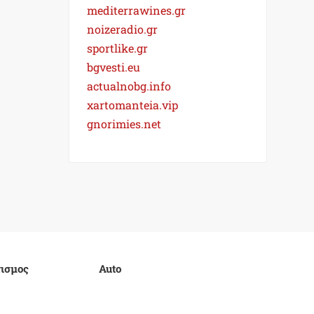
mediterrawines.gr
noizeradio.gr
sportlike.gr
bgvesti.eu
actualnobg.info
xartomanteia.vip
gnorimies.net
ισμος
Auto