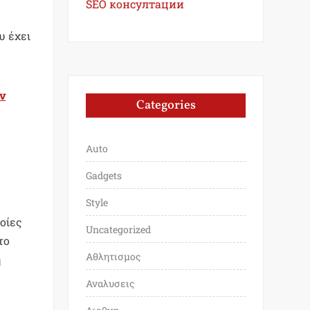
SEO консултации
υ έχει
ν
Categories
Auto
ε
Gadgets
Style
ποίες
Uncategorized
το
Αθλητισμος
η
Αναλυσεις