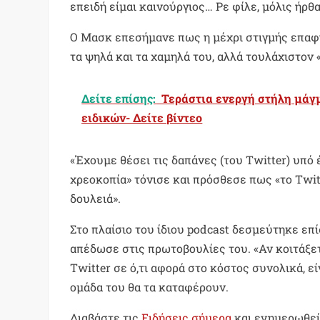
επειδή είμαι καινούργιος… Ρε φίλε, μόλις ήρθ
Ο Μασκ επεσήμανε πως η μέχρι στιγμής επαφή
τα ψηλά και τα χαμηλά του, αλλά τουλάχιστον
Δείτε επίσης:
Τεράστια ενεργή στήλη μάγμ
ειδικών- Δείτε βίντεο
«Έχουμε θέσει τις δαπάνες (του Twitter) υπό
χρεοκοπία» τόνισε και πρόσθεσε πως «το Twit
δουλειά».
Στο πλαίσιο του ίδιου podcast δεσμεύτηκε επί
απέδωσε στις πρωτοβουλίες του. «Αν κοιτάξετ
Twitter σε ό,τι αφορά στο κόστος συνολικά, εί
ομάδα του θα τα καταφέρουν.
Διαβάστε τις
Ειδήσεις σήμερα
και ενημερωθείτ