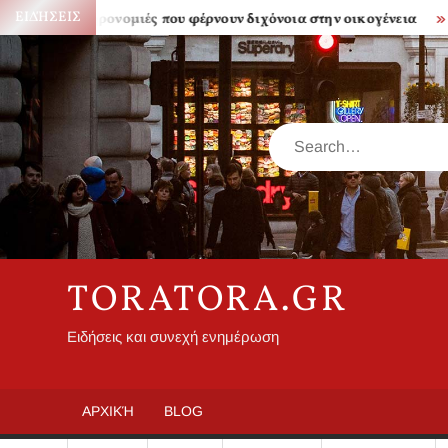
Skip
ΕΙΔΉΣΕΙΣ
Κληρονομιές που φέρνουν διχόνοια στην οικογένεια
Πόσο 
to
content
Search
TORATORA.GR
Ειδήσεις και συνεχή ενημέρωση
ΑΡΧΙΚΉ
BLOG