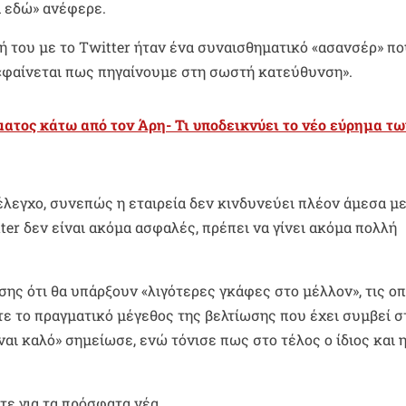
α εδώ» ανέφερε.
 του με το Twitter ήταν ένα συναισθηματικό «ασανσέρ» πο
 «φαίνεται πως πηγαίνουμε στη σωστή κατεύθυνση».
ατος κάτω από τον Άρη- Τι υποδεικνύει το νέο εύρημα τω
 έλεγχο, συνεπώς η εταιρεία δεν κινδυνεύει πλέον άμεσα μ
ter δεν είναι ακόμα ασφαλές, πρέπει να γίνει ακόμα πολλή
σης ότι θα υπάρξουν «λιγότερες γκάφες στο μέλλον», τις ο
ε το πραγματικό μέγεθος της βελτίωσης που έχει συμβεί σ
ναι καλό» σημείωσε, ενώ τόνισε πως στο τέλος ο ίδιος και 
ε για τα πρόσφατα νέα.