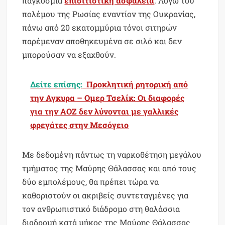
παγκόσμια
επισιτιστική ασφάλεια
. Λόγω του
πολέμου της Ρωσίας εναντίον της Ουκρανίας,
πάνω από 20 εκατομμύρια τόνοι σιτηρών
παρέμεναν αποθηκευμένα σε σιλό και δεν
μπορούσαν να εξαχθούν.
Δείτε επίσης:
Προκλητική ρητορική από
την Αγκυρα – Ομερ Τσελίκ: Οι διαφορές
για την ΑΟΖ δεν λύνονται με γαλλικές
φρεγάτες στην Μεσόγειο
Με δεδομένη πάντως τη ναρκοθέτηση μεγάλου
τμήματος της Μαύρης Θάλασσας και από τους
δύο εμπολέμους, θα πρέπει τώρα να
καθοριστούν οι ακριβείς συντεταγμένες για
τον ανθρωπιστικό διάδρομο στη θαλάσσια
διαδρομή κατά μήκος της Μαύρης Θάλασσας