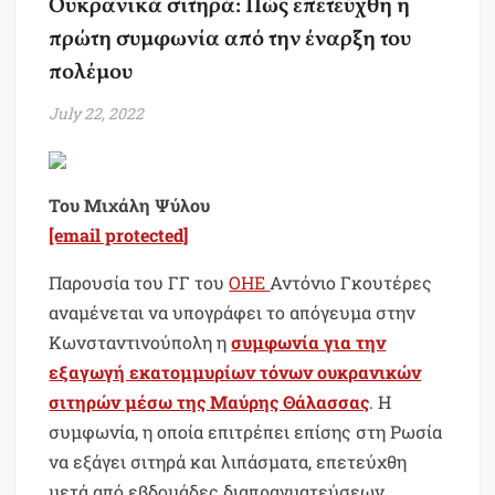
Ουκρανικά σιτηρά: Πώς επετεύχθη η
πρώτη συμφωνία από την έναρξη του
πολέμου
July 22, 2022
Του Μιχάλη Ψύλου
[email protected]
Παρουσία του ΓΓ του
ΟΗΕ
Αντόνιο Γκουτέρες
αναμένεται να υπογράφει το απόγευμα στην
Κωνσταντινούπολη η
συμφωνία για την
εξαγωγή εκατομμυρίων τόνων ουκρανικών
σιτηρών μέσω της Μαύρης Θάλασσας
. Η
συμφωνία, η οποία επιτρέπει επίσης στη Ρωσία
να εξάγει σιτηρά και λιπάσματα, επετεύχθη
μετά από εβδομάδες διαπραγματεύσεων.