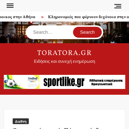
Skip
to
ικος στην Αθήνα
Κληρονομιές που φέρνουν διχόνοια στην οικ
content
Search
TORATORA.GR
Ειδήσεις και συνεχή ενημέρωση
Διεθνη