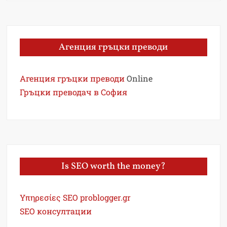
Агенция гръцки преводи
Агенция гръцки преводи
Online
Гръцки преводач в София
Is SEO worth the money?
Υπηρεσίες SEO problogger.gr
SEO консултации