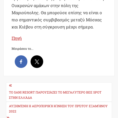
Ουκρανών αμάχων στην πόλη της
Μαριούπολης. Θα μπορούσε επίσης να είναι ο
πιο σημαντικός συμβιβασμός μεταξύ Μόσχας
και Κιέβου στη σύγκρουση μέχρι σήμερα.
Πηγή
Μοιράσου το...
Post
navigation
ΤΟ SANI RESORT ΠΑΡΟΥΣΙΆΖΕΙ ΤΟ ΜΕΓΑΛΎΤΕΡΟ BEE SPOT
ΣΤΗΝ ΕΛΛΆΔΑ
ΑΥΞΗΜΈΝΗ Η ΑΕΡΟΠΟΡΙΚΉ ΚΊΝΗΣΗ ΤΟΥ ΠΡΏΤΟΥ ΕΞΑΜΉΝΟΥ
2022