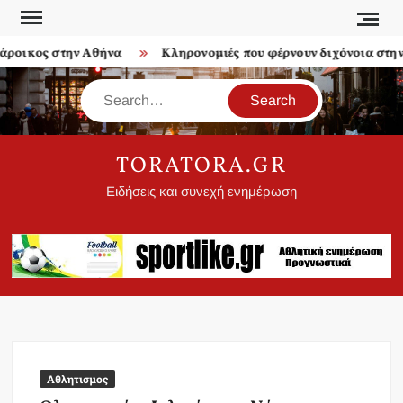
Skip
to
ροικος στην Αθήνα
Κληρονομιές που φέρνουν διχόνοια στην ο
content
Search
TORATORA.GR
Ειδήσεις και συνεχή ενημέρωση
Αθλητισμος