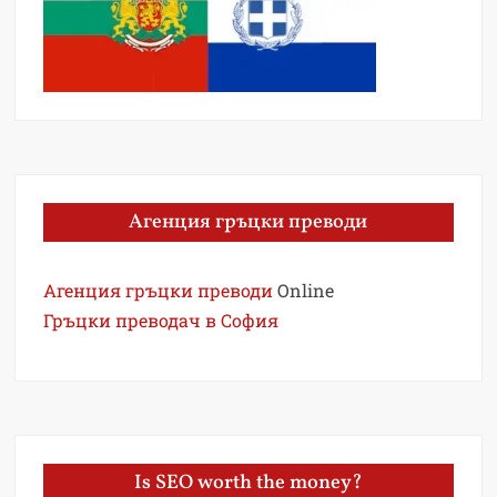
Агенция гръцки преводи
Агенция гръцки преводи
Online
Гръцки преводач в София
Is SEO worth the money?