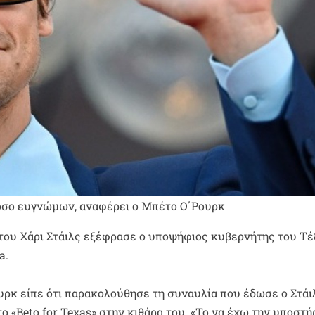
 τόσο ευγνώμων, αναφέρει ο Μπέτο Ο΄Ρουρκ
 του Χάρι Στάιλς εξέφρασε ο υποψήφιος κυβερνήτης του Τέ
a.
ουρκ είπε ότι παρακολούθησε τη συναυλία που έδωσε ο Στάι
 «Beto for Texas» στην κιθάρα του. «Το να έχω την υποστή