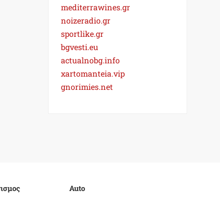
mediterrawines.gr
noizeradio.gr
sportlike.gr
bgvesti.eu
actualnobg.info
xartomanteia.vip
gnorimies.net
ισμος
Auto