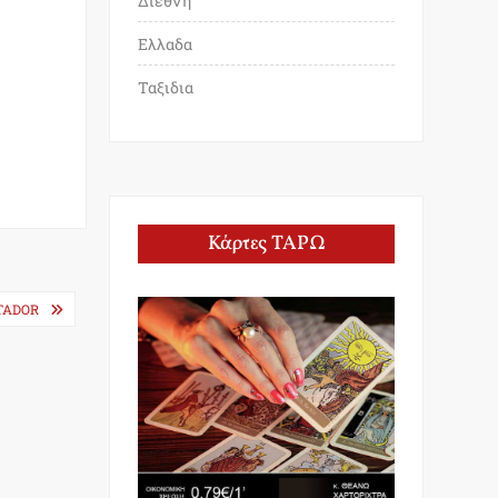
Διεθνη
Ελλαδα
Ταξιδια
Κάρτες ΤΑΡΩ
TADOR