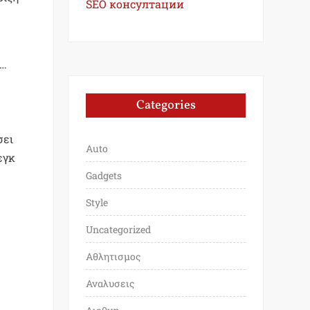
SEO консултации
α…
Categories
σει
Auto
εγκ
Gadgets
Style
Uncategorized
Αθλητισμος
Αναλυσεις