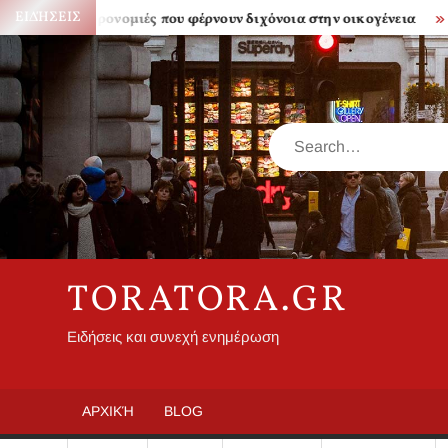
Skip
ΕΙΔΉΣΕΙΣ
Κληρονομιές που φέρνουν διχόνοια στην οικογένεια
Πόσο α
to
content
Search
TORATORA.GR
Ειδήσεις και συνεχή ενημέρωση
ΑΡΧΙΚΉ
BLOG