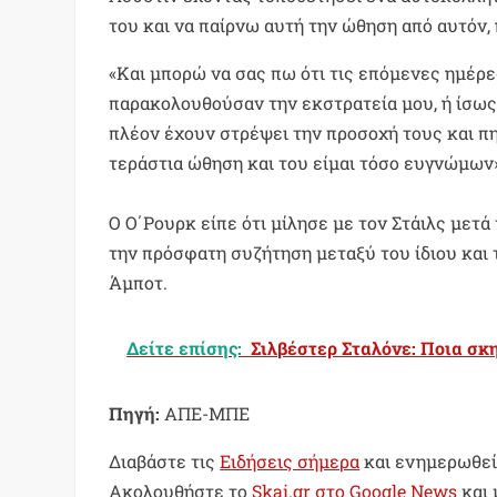
του και να παίρνω αυτή την ώθηση από αυτόν, 
«Και μπορώ να σας πω ότι τις επόμενες ημέρε
παρακολουθούσαν την εκστρατεία μου, ή ίσως
πλέον έχουν στρέψει την προσοχή τους και πη
τεράστια ώθηση και του είμαι τόσο ευγνώμων
Ο Ο΄Ρουρκ είπε ότι μίλησε με τον Στάιλς μετά
την πρόσφατη συζήτηση μεταξύ του ίδιου και
Άμποτ.
Δείτε επίσης:
Σιλβέστερ Σταλόνε: Ποια σκη
Πηγή:
ΑΠΕ-ΜΠΕ
Διαβάστε τις
Ειδήσεις σήμερα
και ενημερωθείτ
Ακολουθήστε το
Skai.gr στο Google News
και 