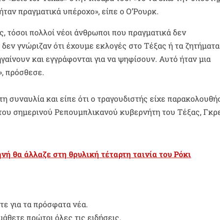
ήταν πραγματικά υπέροχο», είπε ο Ο’Ρουρκ.
ς, τόσοι πολλοί νέοι άνθρωποι που πραγματικά δεν
 δεν γνώριζαν ότι έχουμε εκλογές στο Τέξας ή τα ζητήματ
γαίνουν και εγγράφονται για να ψηφίσουν. Αυτό ήταν μια
», πρόσθεσε.
 τη συναυλία και είπε ότι ο τραγουδιστής είχε παρακολουθή
 του σημερινού Ρεπουμπλικανού κυβερνήτη του Τέξας, Γκρ
νή θα άλλαζε στη θρυλική τέταρτη ταινία του Ρόκι
ε για τα πρόσφατα νέα.
μάθετε πρώτοι όλες τις ειδήσεις.