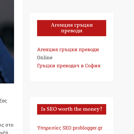
Агенция гръцки
преводи
Агенция гръцки преводи
Online
Гръцки преводач в София
ξας
Is SEO worth the money?
λς στο
Υπηρεσίες SEO problogger.gr
ριξή