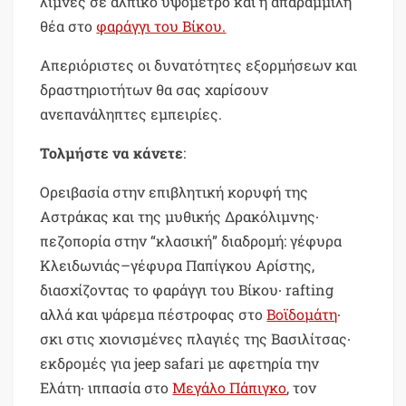
λίμνες σε αλπικό υψόμετρο και η απαράμμιλη
θέα στο
φαράγγι του Βίκου.
Απεριόριστες οι δυνατότητες εξορμήσεων και
δραστηριοτήτων θα σας χαρίσουν
ανεπανάληπτες εμπειρίες.
Τολμήστε να κάνετε
:
Ορειβασία στην επιβλητική κορυφή της
Αστράκας και της μυθικής Δρακόλιμνης∙
πεζοπορία στην “κλασική” διαδρομή: γέφυρα
Κλειδωνιάς–γέφυρα Παπίγκου Αρίστης,
διασχίζοντας το φαράγγι του Βίκου∙ rafting
αλλά και ψάρεμα πέστροφας στο
Βοϊδομάτη
∙
σκι στις χιονισμένες πλαγιές της Βασιλίτσας∙
εκδρομές για jeep safari με αφετηρία την
Ελάτη∙ ιππασία στο
Μεγάλο Πάπιγκο
, τον