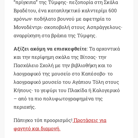
“πρίγκιπα” της Τύμφης∙ πεζοπορία στη Σκάλα
Βραδέτου, ένα καταπληκτικό καλντερίμι 600
χρόνων∙ ποδήλατο βουνού με αφετηρία το
Μονοδέντρι∙ σκοποβολή στους Ασπράγγελους∙
αναρρίχηση στα βράχια της Τύμφης.
Αξίζει ακόμη να επισκεφθείτε
: Τα αρχοντικά
και την περίφημη σκάλα της Βίτσας∙ την
Πασχάλειο Σχολή με την βιβλιοθήκη και το
λαογραφικό της μουσείο στο Καπέσοβο∙ το
λαογραφικό μουσείο του Αγάπιου Τόλη στους
Κήπους∙ το γεφύρι του Πλακίδα ή Καλογερικό
– από τα πιο πολυφωτογραφημένα της
περιοχής.
Πάπιγκο τόπ προορισμός!
Προτάσεις για
φαγητό και διαμονή.