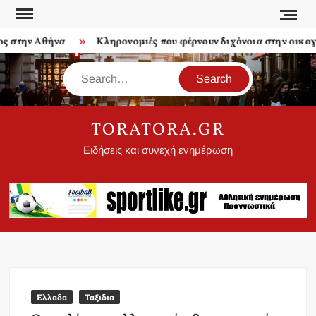
Skip
to
ην Αθήνα
Κληρονομιές που φέρνουν διχόνοια στην οικογένεια
content
Search
TORATORA.GR
Ειδήσεις και συνεχή ενημέρωση
Ελλαδα
Ταξιδια