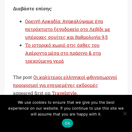
Διαβάστε επίσης
:
Ορεινή Αρκαδία: Ανακαλύψαμε ένα
πετρόχτιστο ξενοδοχείο στο Λεβίδι με
υπέροχες σουίτες και βαθμολογία 9,5
Το ιστορικό χωριό στις όχθες του
Αχέροντα μέσα στο πράσινο & στα
τρεχούμενα νερά
The post
Οι καλύτεροι ελληνικοί φθινοπωρινοί
προορισμοί για ονειρεμένες εκδρομές
appeared first on
Travelstyle
.
We use cookies to ensure that we give you the best
Source
experience on our website. If you continue to use this site we
will assume that you are happy with it.
Μοιράσου το...
Ok