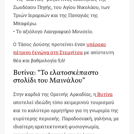
Ζωοδόχου Πηγής, του Αγίου Νικολάου, των
Τριών Ιεραρχών και της Παναγιάς της
Μπαφέρω.
• Το αξιόλογο Λαογραφικό Μουσείο.
Ο Τάσος Δούσης προτείνει έναν
υπέροχο
πέτρινο ξενώνα στη Στεμνίτσα
με απίστευτη
θέα και βαθμολογία 9,6!
Βυτίνα: “Το ελατοσκέπαστο
στολίδι του Μαινάλου”
Στην καρδιά της Ορεινής Αρκαδίας, η
Βυτίνα
αποτελεί ιδεώδη τόπο χειμερινού τουρισμού
και το καλύτερο ορμητήριο για τη γνωριμία της
ευρύτερης περιοχής. Παραδοσιακή, γαλήνια, με
ιδιαίτερη αρχιτεκτονική φυσιογνωμία,