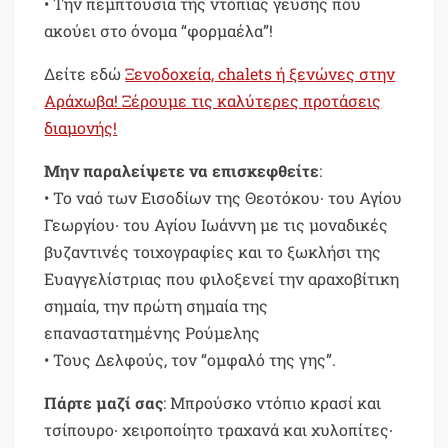
• Την πεμπτουσία της ντόπιας γεύσης που
ακούει στο όνομα “φορμαέλα”!
Δείτε εδώ
Ξενοδοχεία, chalets ή ξενώνες στην
Αράχωβα! Ξέρουμε τις καλύτερες προτάσεις
διαμονής!
Μην παραλείψετε να επισκεφθείτε
:
• Το ναό των Εισοδίων της Θεοτόκου∙ του Αγίου
Γεωργίου∙ του Αγίου Ιωάννη με τις μοναδικές
βυζαντινές τοιχογραφίες και το ξωκλήσι της
Ευαγγελίστριας που φιλοξενεί την αραχοβίτικη
σημαία, την πρώτη σημαία της
επαναστατημένης Ρούμελης
• Τους Δελφούς, τον “ομφαλό της γης”.
Πάρτε μαζί σας
: Μπρούσκο ντόπιο κρασί και
τσίπουρο∙ χειροποίητο τραχανά και χυλοπίτες∙