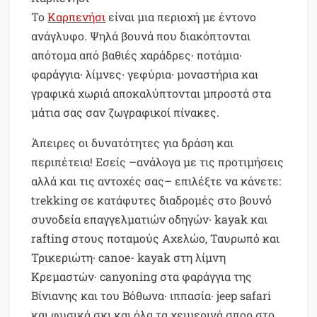
Το
Καρπενήσι
είναι μια περιοχή με έντονο
ανάγλυφο. Ψηλά βουνά που διακόπτονται
απότομα από βαθιές χαράδρες∙ ποτάμια∙
φαράγγια∙ λίμνες∙ γεφύρια∙ μοναστήρια και
γραφικά χωριά αποκαλύπτονται μπροστά στα
μάτια σας σαν ζωγραφικοί πίνακες.
Άπειρες οι δυνατότητες για δράση και
περιπέτεια! Εσείς –ανάλογα με τις προτιμήσεις
αλλά και τις αντοχές σας– επιλέξτε να κάνετε:
trekking σε κατάφυτες διαδρομές στο βουνό
συνοδεία επαγγελματιών οδηγών∙ kayak και
rafting στους ποταμούς Αχελώο, Ταυρωπό και
Τρικεριώτη∙ canoe- kayak στη λίμνη
Κρεμαστών∙ canyoning στα φαράγγια της
Βίνιανης και του Βόθωνα∙ ιππασία∙ jeep safari
και φυσικά σκι και όλα τα χειμερινά σπορ στο