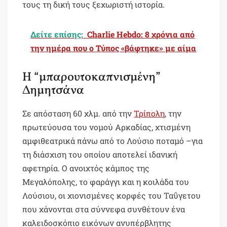
τους τη δική τους ξεχωριστή ιστορία.
Δείτε επίσης:
Charlie Hebdo: 8 χρόνια από
την ημέρα που ο Τύπος «βάφτηκε» με αίμα
Η “μπαρουτοκαπνισμένη”
Δημητσάνα
Σε απόσταση 60 χλμ. από την
Τρίπολη
, την
πρωτεύουσα του νομού Αρκαδίας, χτισμένη
αμφιθεατρικά πάνω από το Λούσιο ποταμό –για
τη διάσχιση του οποίου αποτελεί ιδανική
αφετηρία. Ο ανοιχτός κάμπος της
Μεγαλόπολης, το φαράγγι και η κοιλάδα του
Λούσιου, οι χιονισμένες κορφές του Ταΰγετου
που χάνονται στα σύννεφα συνθέτουν ένα
καλειδοσκόπιο εικόνων ανυπέρβλητης