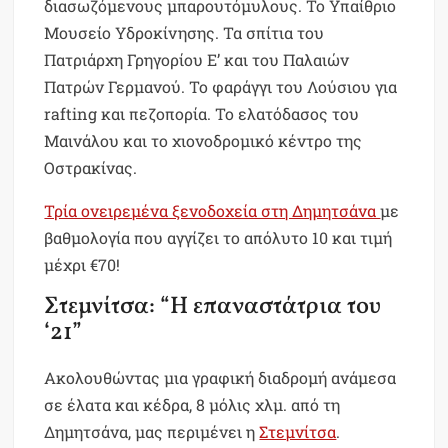
διασωζόμενους μπαρουτόμυλους. Το Υπαίθριο
Μουσείο Υδροκίνησης. Τα σπίτια του
Πατριάρχη Γρηγορίου Ε’ και του Παλαιών
Πατρών Γερμανού. Το φαράγγι του Λούσιου για
rafting και πεζοπορία. Το ελατόδασος του
Μαινάλου και το χιονοδρομικό κέντρο της
Οστρακίνας.
Τρία ονειρεμένα ξενοδοχεία στη Δημητσάνα
με
βαθμολογία που αγγίζει το απόλυτο 10 και τιμή
μέχρι €70!
Στεμνίτσα: “Η επαναστάτρια του
‘21”
Ακολουθώντας μια γραφική διαδρομή ανάμεσα
σε έλατα και κέδρα, 8 μόλις χλμ. από τη
Δημητσάνα, μας περιμένει η
Στεμνίτσα
.