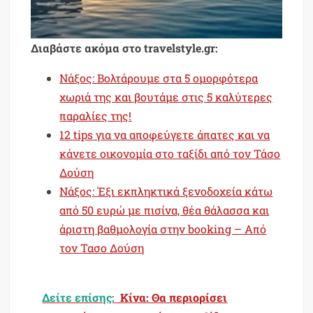
Διαβάστε ακόμα στο travelstyle.gr:
Νάξος: Βολτάρουμε στα 5 ομορφότερα
χωριά της και βουτάμε στις 5 καλύτερες
παραλίες της!
12 tips για να αποφεύγετε άπατες και να
κάνετε οικονομία στο ταξίδι από τον Τάσο
Δούση
Νάξος: Έξι εκπληκτικά ξενοδοχεία κάτω
από 50 ευρώ με πισίνα, θέα θάλασσα και
άριστη βαθμολογία στην booking – Από
τον Τασο Δούση
Δείτε επίσης:
Κίνα: Θα περιορίσει