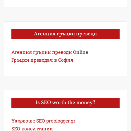
Агенция гръцки преводи
Агенция гръцки преводи
Online
Гръцки преводач в София
Is SEO worth the money?
Υπηρεσίες SEO problogger.gr
SEO консултации