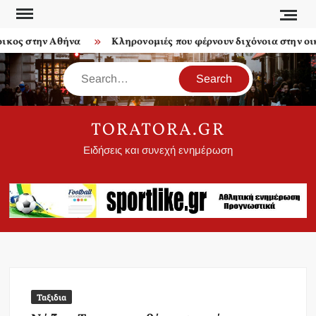
Skip
to
 στην Αθήνα
Κληρονομιές που φέρνουν διχόνοια στην οικογέ
content
Search
TORATORA.GR
Ειδήσεις και συνεχή ενημέρωση
Ταξιδια