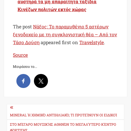
αυστηρά τα μη απαραίτητα ταξίδια
Κινέζων πολιτών εκτός χώρας
The post
Νάξος: Το παραμυθένιο 5 αστέρων
ξενοδοχείο με τη συγκλονιστική θέα – Από τον
Τάσο Δούση
appeared first on
Travelstyle
.
Source
Μοιράσου το...
Post
navigation
MINERAL Ή ΧΗΜΙΚΌ ΑΝΤΙΗΛΙΑΚΌ; TΙ ΠΡΟΤΕΊΝΟΥΝ ΟΙ ΕΙΔΙΚΟΊ
ΣΤΟ ΜΈΓΑΡΟ ΜΟΥΣΙΚΉΣ ΑΘΗΝΏΝ ΤΟ ΜΕΓΑΛΎΤΕΡΟ ΚΈΝΤΡΟ
ΦΌΡΤΙΣΗΣ