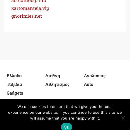
actualnobg.info
xartomanteia.vip
gnorimies.net
Ελλαδα
Διεθνη
Αναλυσεις
Ταξιδια
Αθλητισμος
Auto
Gadgets
We use cookies to ensure that we give you the best
experience on our website. If you continue to use this site we
Proudly powered by WordPress
|
Theme: FreeNews
|
By
will assume that you are happy with it.
ThemeSpiral.com
.
Privacy Policy
Ok