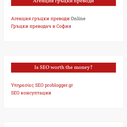
Агенция гръцки преводи
Агенция гръцки преводи
Online
Гръцки преводач в София
Is SEO worth the money?
Υπηρεσίες SEO problogger.gr
SEO консултации