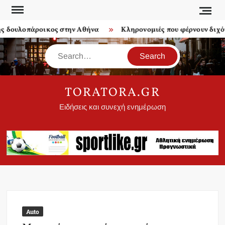
Skip
to
 δουλοπάροικος στην Αθήνα
Κληρονομιές που φέρνουν διχόνο
content
Search
TORATORA.GR
Ειδήσεις και συνεχή ενημέρωση
Auto