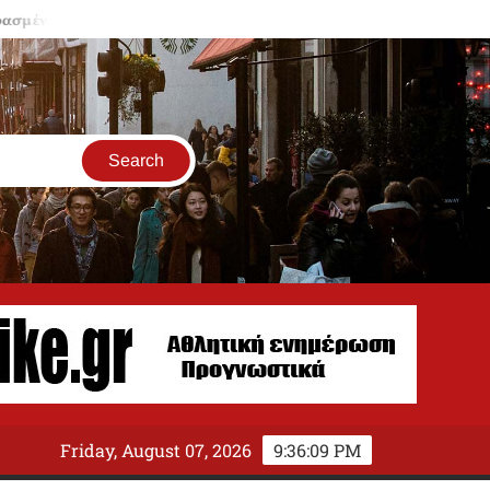
α μπαλκόνια κρύβουν παγίδες
ΟΠΕΚΕΠΕ: Δέσμευση περιουσία
Friday, August 07, 2026
9:36:10 PM