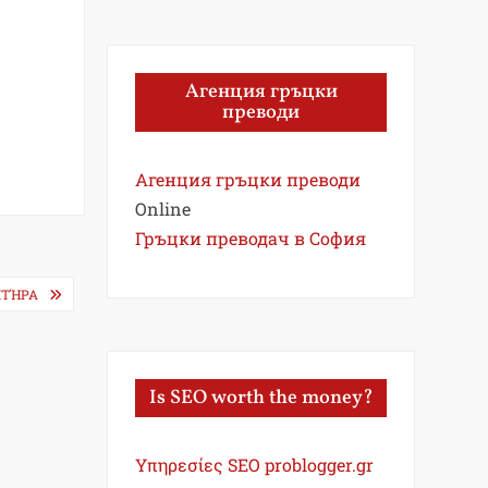
Агенция гръцки
преводи
Агенция гръцки преводи
Online
Гръцки преводач в София
ΝΗΤΉΡΑ
Is SEO worth the money?
Υπηρεσίες SEO problogger.gr