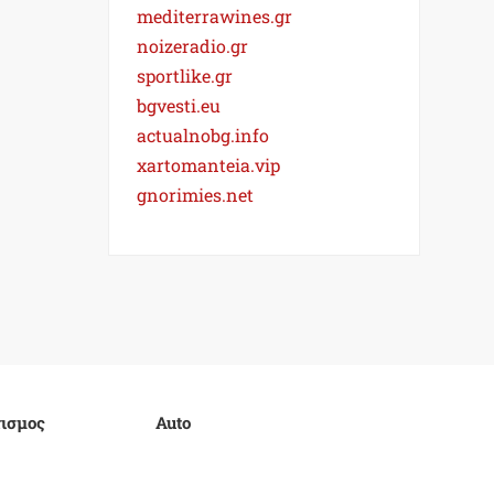
mediterrawines.gr
noizeradio.gr
sportlike.gr
bgvesti.eu
actualnobg.info
xartomanteia.vip
gnorimies.net
ισμος
Auto