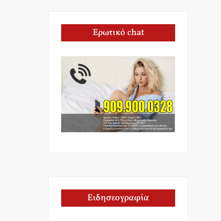
Ερωτικό chat
Ειδησεογραφία