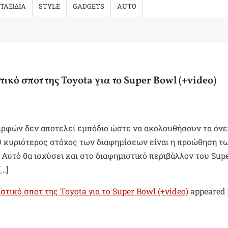
ΤΑΞΙΔΙΑ
STYLE
GADGETS
AUTO
ικό σποτ της Toyota για το Super Bowl (+video)
ερφών δεν αποτελεί εμπόδιο ώστε να ακολουθήσουν τα όνε
 Ο κυριότερος στόχος των διαφημίσεων είναι η προώθηση τ
Αυτό θα ισχύσει και στο διαφημιστικό περιβάλλον του Sup
[…]
στικό σποτ της Toyota για το Super Bowl (+video)
appeared f