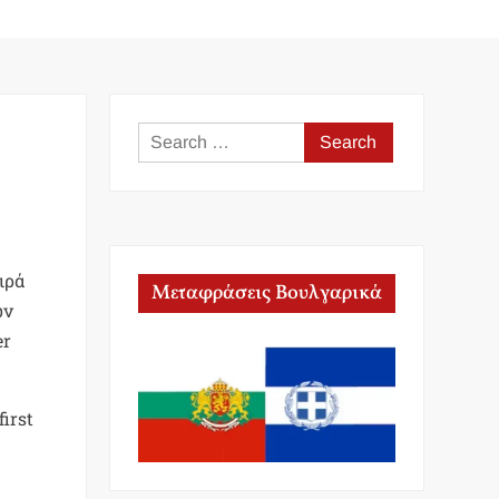
Search
for:
ιρά
Μεταφράσεις Βουλγαρικά
ων
er
irst