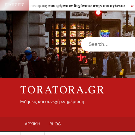
Skip
ΕΙΔΉΣΕΙΣ
Κληρονομιές που φέρνουν διχόνοια στην οικογένεια
Πόσο 
to
content
Search
TORATORA.GR
Ειδήσεις και συνεχή ενημέρωση
ΑΡΧΙΚΉ
BLOG