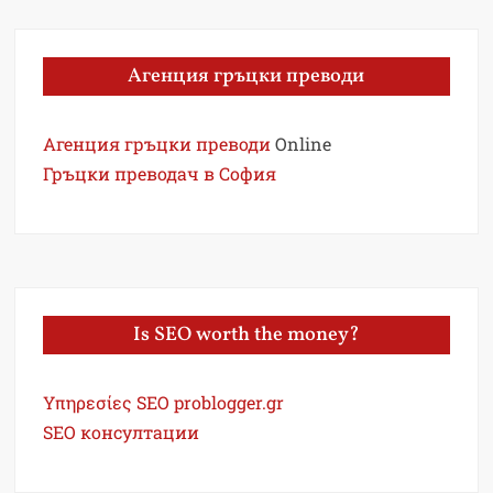
Агенция гръцки преводи
Агенция гръцки преводи
Online
Гръцки преводач в София
Is SEO worth the money?
Υπηρεσίες SEO problogger.gr
SEO консултации