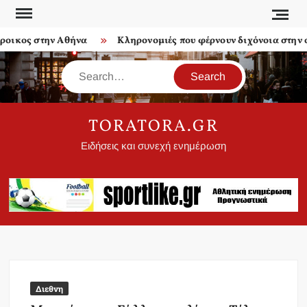
Skip
to
ικος στην Αθήνα
Κληρονομιές που φέρνουν διχόνοια στην οι
content
Search
TORATORA.GR
Ειδήσεις και συνεχή ενημέρωση
Διεθνη