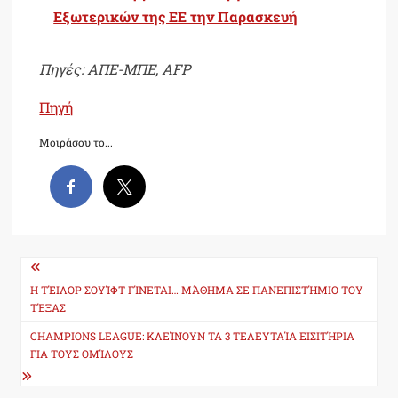
Εξωτερικών της ΕΕ την Παρασκευή
Πηγές: ΑΠΕ-ΜΠΕ, AFP
Πηγή
Μοιράσου το...
Post
navigation
Η ΤΈΙΛΟΡ ΣΟΥΊΦΤ ΓΊΝΕΤΑΙ… ΜΆΘΗΜΑ ΣΕ ΠΑΝΕΠΙΣΤΉΜΙΟ ΤΟΥ
ΤΈΞΑΣ
CHAMPIONS LEAGUE: ΚΛΕΊΝΟΥΝ ΤΑ 3 ΤΕΛΕΥΤΑΊΑ ΕΙΣΙΤΉΡΙΑ
ΓΙΑ ΤΟΥΣ ΟΜΊΛΟΥΣ