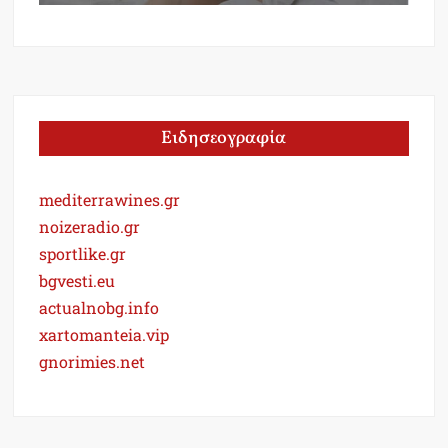
Ειδησεογραφία
mediterrawines.gr
noizeradio.gr
sportlike.gr
bgvesti.eu
actualnobg.info
xartomanteia.vip
gnorimies.net