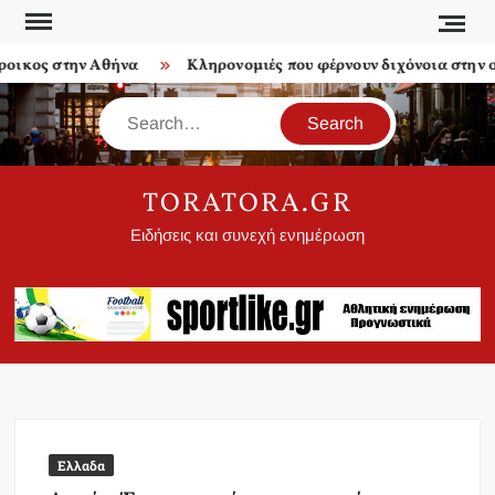
Skip
to
ικος στην Αθήνα
Κληρονομιές που φέρνουν διχόνοια στην οικ
content
Search
TORATORA.GR
Ειδήσεις και συνεχή ενημέρωση
Ελλαδα