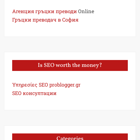
Агенция гръцки преводи
Online
Гръцки преводач в София
Is SEO worth the money?
Υπηρεσίες SEO problogger.gr
SEO консултации
Categories