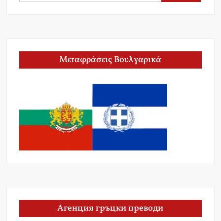
for:
Μεταφράσεις Βουλγαρικά
Агенция гръцки преводи