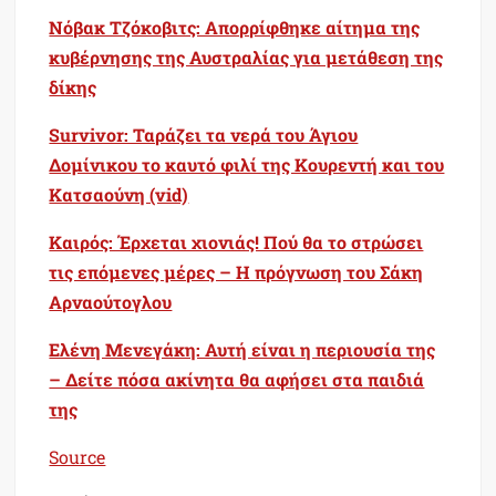
Νόβακ Τζόκοβιτς: Απορρίφθηκε αίτημα της
κυβέρνησης της Αυστραλίας για μετάθεση της
δίκης
Survivor: Ταράζει τα νερά του Άγιου
Δομίνικου το καυτό φιλί της Κουρεντή και του
Κατσαούνη (vid)
Καιρός: Έρχεται χιονιάς! Πού θα το στρώσει
τις επόμενες μέρες – Η πρόγνωση του Σάκη
Αρναούτογλου
Ελένη Μενεγάκη: Αυτή είναι η περιουσία της
– Δείτε πόσα ακίνητα θα αφήσει στα παιδιά
της
Source