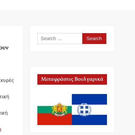
Search
for:
ξουν
Μεταφράσεις Βουλγαρικά
σχυρές
τική
λική
ο