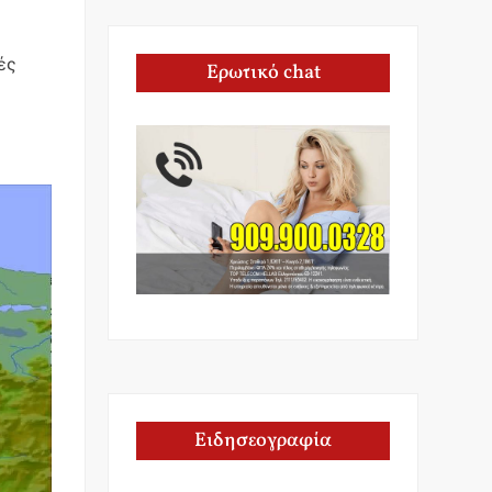
ές
Ερωτικό chat
Ειδησεογραφία