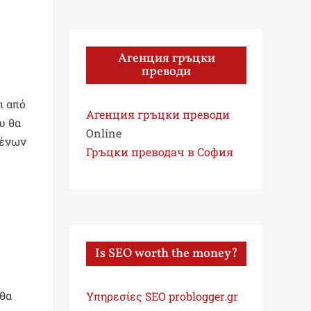
Агенция гръцки
преводи
ι από
Агенция гръцки преводи
υ θα
Online
μένων
Гръцки преводач в София
Is SEO worth the money?
 θα
Υπηρεσίες SEO problogger.gr