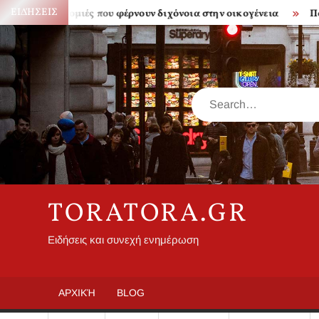
Skip
ΕΙΔΉΣΕΙΣ
ονομιές που φέρνουν διχόνοια στην οικογένεια
Πόσο ακριβά 
to
content
Search
TORATORA.GR
Ειδήσεις και συνεχή ενημέρωση
ΑΡΧΙΚΉ
BLOG