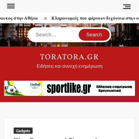
Skip
to
κος στην Αθήνα
Κληρονομιές που φέρνουν διχόνοια στην οικ
content
Search
TORATORA.GR
Ειδήσεις και συνεχή ενημέρωση
Gadgets