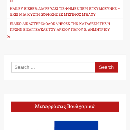
Post
navigation
HAILEY BIEBER: ΔΙΑΨΕΎΔΕΙ ΤΙΣ ΦΉΜΕΣ ΠΕΡΊ ΕΓΚΥΜΟΣΎΝΗΣ –
ΈΧΕΙ ΜΙΑ ΚΎΣΤΗ ΩΟΘΉΚΗΣ ΣΕ ΜΈΓΕΘΟΣ ΜΉΛΟΥ
ΕΙΔΙΚΌ ΔΙΚΑΣΤΉΡΙΟ: ΟΛΟΚΛΉΡΩΣΕ ΤΗΝ ΚΑΤΆΘΕΣΉ ΤΗΣ Η
ΠΡΏΗΝ ΕΙΣΑΓΓΕΛΈΑΣ ΤΟΥ ΑΡΕΊΟΥ ΠΆΓΟΥ Ξ. ΔΗΜΗΤΡΊΟΥ
Search
for:
Μεταφράσεις Βουλγαρικά