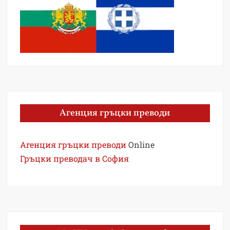
Агенция гръцки преводи
Агенция гръцки преводи
Online
Гръцки преводач в София