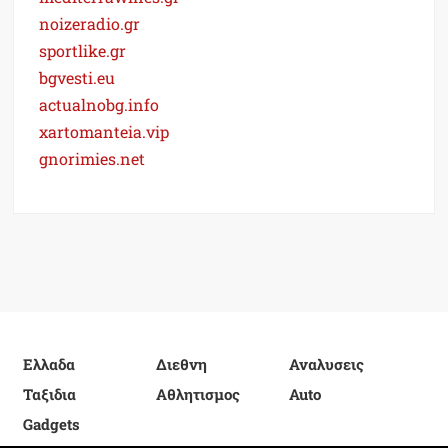
noizeradio.gr
sportlike.gr
bgvesti.eu
actualnobg.info
xartomanteia.vip
gnorimies.net
Ελλαδα
Διεθνη
Αναλυσεις
Ταξιδια
Αθλητισμος
Auto
Gadgets