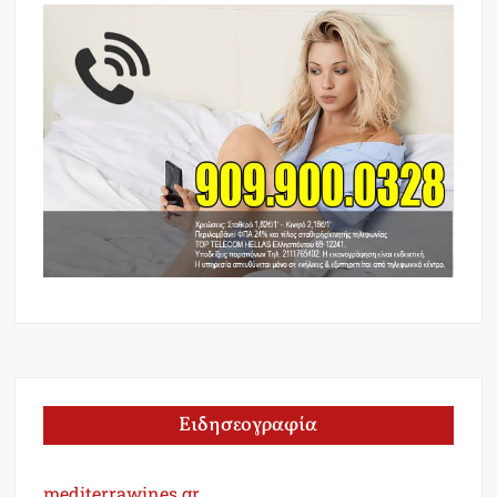
Ειδησεογραφία
mediterrawines.gr