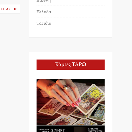
Διεθνη
ΤΗΤΑ»
Ελλαδα
Ταξιδια
Κάρτες ΤΑΡΩ