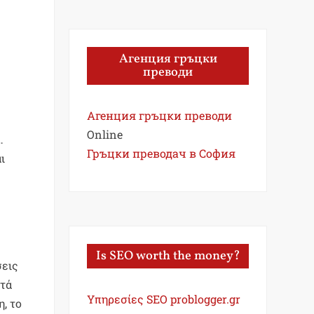
Агенция гръцки
преводи
Агенция гръцки преводи
Online
…
Гръцки преводач в София
ι
Is SEO worth the money?
σεις
υτά
Υπηρεσίες SEO problogger.gr
η, το