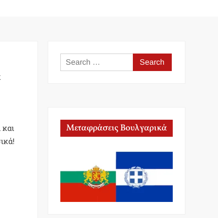
Search
for:
α
Μεταφράσεις Βουλγαρικά
 και
ικά!