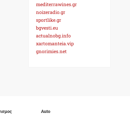
mediterrawines.gr
noizeradio.gr
sportlike.gr
bgvesti.eu
actualnobg.info
xartomanteia.vip
gnorimies.net
ισμος
Auto