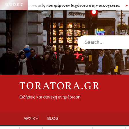
Skip
ΕΙΔΉΣΕΙΣ
Κληρονομιές που φέρνουν διχόνοια στην οικογένεια
Πόσο 
to
content
Search
TORATORA.GR
Ειδήσεις και συνεχή ενημέρωση
ΑΡΧΙΚΉ
BLOG