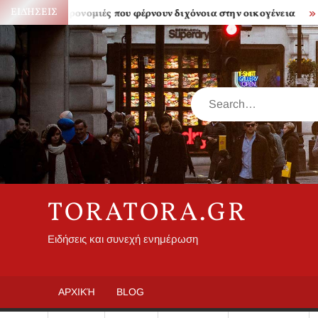
Skip
ΕΙΔΉΣΕΙΣ
Κληρονομιές που φέρνουν διχόνοια στην οικογένεια
Πόσ
to
content
Search
TORATORA.GR
Ειδήσεις και συνεχή ενημέρωση
ΑΡΧΙΚΉ
BLOG