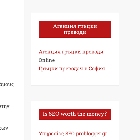
Агенция гръцки
преводи
Агенция гръцки преводи
Online
Гръцки преводач в София
λάμους
στην
Is SEO worth the money?
 των
Υπηρεσίες SEO problogger.gr