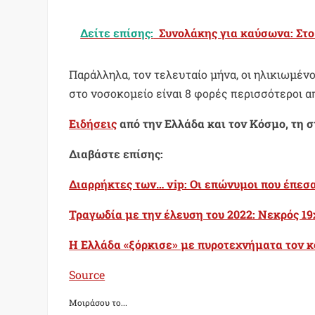
Δείτε επίσης:
Συνολάκης για καύσωνα: Στο
Παράλληλα, τον τελευταίο μήνα, οι ηλικιωμέν
στο νοσοκομείο είναι 8 φορές περισσότεροι α
Ειδήσεις
από την Ελλάδα και τον Κόσμο, τη 
Διαβάστε επίσης:
Διαρρήκτες των… vip: Οι επώνυμοι που έπεσ
Τραγωδία με την έλευση του 2022: Νεκρός 19
Η Ελλάδα «ξόρκισε» με πυροτεχνήματα τον κο
Source
Μοιράσου το...