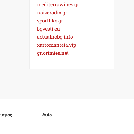
mediterrawines.gr
noizeradio.gr
sportlike.gr
bgvesti.eu
actualnobg.info
xartomanteia.vip
gnorimies.net
ισμος
Auto