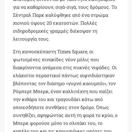
για να καθαρίσουν, σιγά-σιγά, τους δρόμους. Το
Σέντραλ Παρκ καλύφθηκε από ένα στρώμα
χιονιού ύψους 20 εκατοστών. Πολλές
σιδηροδρομικές γραμμές διέκοψαν τη
λειτουργία τους.
Στη χιονοσκέπαστη Times Square, οι
φωτισμένες πινακίδες νέον μόλις που
διακρίνονται ανάμεσα στις πυκνές νιφάδες. Οι
ελάχιστοι περαστικοί πάντως αιφνιδιάστηκαν
βλέποντας τον διάσημο «γυμνό καουμπόι», τον
Ρόμπερτ Μπερκ, έναν καλλιτέχνη που παίζει
την κιθάρα του και τραγουδάει κάτω από
οποιεσδήποτε συνθήκες στον δρόμο. Όπως
συνηθίζει, αψηφώντας αυτή τη φορά το κρύο, ο
Μπερκ φορούσε μόνο το σλιπάκι του, το
καπέλο του και τις καουμπόικες μπότες του.