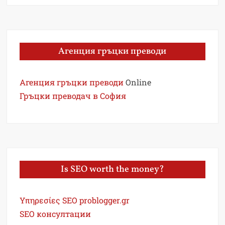
Агенция гръцки преводи
Агенция гръцки преводи
Online
Гръцки преводач в София
Is SEO worth the money?
Υπηρεσίες SEO problogger.gr
SEO консултации