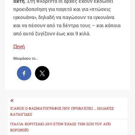
ακτή
. Στη Φλόριντα οι αρχές έχουν εκδώσει
προειδοποίηση για παγετό και για «πτώσεις
ιγκουάνα», δηλαδή να παγώσουν τα ιγκουάνα
και να πέσουν από τα δέντρα τους – και κάποια
από αυτά ζυγίζουν έως και 9 κιλά.
Πηγή
Μοιράσου το...
Post
navigation
ICARUS: Ο ΦΑΣΜΑΤΟΓΡΆΦΟΣ ΠΟΥ ΠΡΟΒΛΈΠΕΙ … ΗΛΙΑΚΈΣ
ΚΑΤΑΙΓΊΔΕΣ
ΙΤΑΛΊΑ: ΚΟΡΙΤΣΆΚΙ ΔΥΟ ΕΤΏΝ ΈΧΑΣΕ ΤΗΝ ΖΩΉ ΤΟΥ ΑΠΌ
ΚΟΡΩΝΟΪΌ