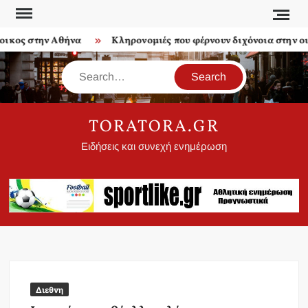
Skip
to
ος στην Αθήνα
Κληρονομιές που φέρνουν διχόνοια στην οικο
content
Search
TORATORA.GR
Ειδήσεις και συνεχή ενημέρωση
Διεθνη