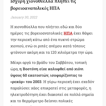
Ισχυρή χιονοθύελλα πλήττει τις
βορειοανατολικές ΗΠΑ
January 30, 2022
Η χιονοθύελλα που πλήττει εδώ και δύο
ημέρες τις βορειοανατολικές
ΗΠΑ
έχει θάψει
την περιοχή κάτω από ένα πυκνό στρώμα
χιονιού, ενώ οι ριπές ανέμου κατά τόπους
φτάνουν ακόμη και τα 120 χιλιόμετρα την ώρα.
Μέχρι αργά το βράδυ του Σαββάτου, τοπική
ώρα,
η Βοστόνη είχε καλυφθεί από χιόνι
ύψους 60 εκατοστών, ισοφαρίζοντας το
«ρεκόρ» του 2003
. Η γύρω περιοχή έχει σχεδόν
παραλύσει: χάος επικρατεί στις μεταφορές, η
ηλεκτροδότηση έχει διακοπεί σε πολλά σημεία
και το θερμόμετρο δείχνει πολικές