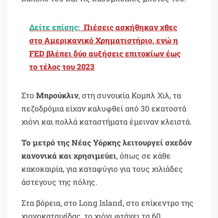
Δείτε επίσης:
Πιέσεις ασκήθηκαν χθες
στο Αμερικανικό Χρηματιστήριο, ενώ η
FED βλέπει δύο αυξήσεις επιτοκίων έως
το τέλος του 2023
Στο
Μπρούκλιν
, στη συνοικία Κομπλ Χιλ, τα
πεζοδρόμια είχαν καλυφθεί από 30 εκατοστά
χιόνι και πολλά καταστήματα έμειναν κλειστά.
Το μετρό της Νέας Υόρκης λειτουργεί σχεδόν
κανονικά και χρησιμεύει
, όπως σε κάθε
κακοκαιρία, για καταφύγιο για τους χιλιάδες
άστεγους της πόλης.
Στα βόρεια, στο Long Island, στο επίκεντρο της
χιονοκαταιγίδας, το χιόνι φτάνει τα 60