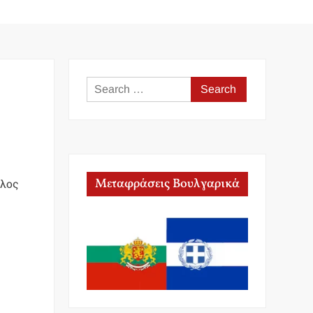
Search
for:
Μεταφράσεις Βουλγαρικά
όλος