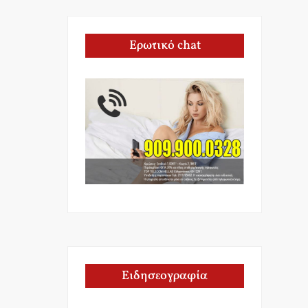
Ερωτικό chat
Ειδησεογραφία