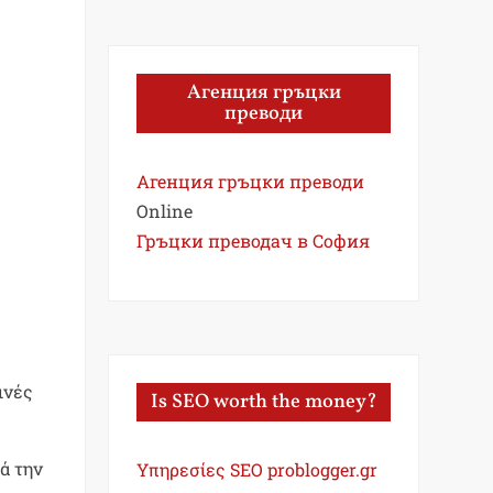
Агенция гръцки
преводи
Агенция гръцки преводи
Online
Гръцки преводач в София
ινές
Is SEO worth the money?
ά την
Υπηρεσίες SEO problogger.gr