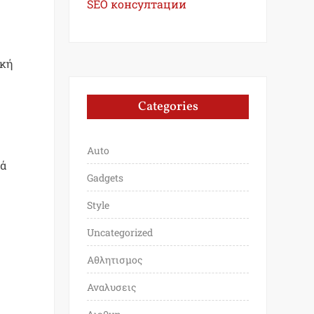
SEO консултации
ική
Categories
Auto
ρά
Gadgets
Style
Uncategorized
Αθλητισμος
Αναλυσεις