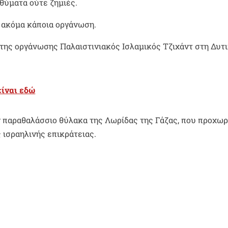
θύματα ούτε ζημιές.
ι ακόμα κάποια οργάνωση.
της οργάνωσης Παλαιστινιακός Ισλαμικός Τζιχάντ στη Δυτ
ίναι εδώ
ον παραθαλάσσιο θύλακα της Λωρίδας της Γάζας, που προχω
 ισραηλινής επικράτειας.