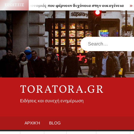
Skip
ΕΙΔΉΣΕΙΣ
Κληρονομιές που φέρνουν διχόνοια στην οικογένεια
Πόσο 
to
content
Search
TORATORA.GR
Ειδήσεις και συνεχή ενημέρωση
ΑΡΧΙΚΉ
BLOG