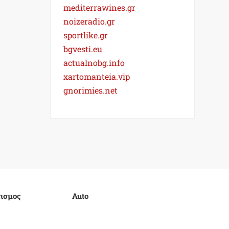
mediterrawines.gr
noizeradio.gr
sportlike.gr
bgvesti.eu
actualnobg.info
xartomanteia.vip
gnorimies.net
ισμος
Auto