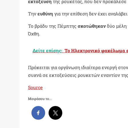
εκτόξευση
της ρουκέτας, που δεν προκάλεσε 
Την
ευθύνη
για την επίθεση δεν έχει αναλάβε
Το βράδυ της Πέμπτης
σκοτώθηκαν
δύο μέλη 
Όχθη.
Δείτε επίσης:
Το Ηλεκτρονικό φακέλωμα ε
Πρόκειται για οργάνωση ιδιαίτερα ενεργή στ
συχνά σε εκτοξεύσεις ρουκετών εναντίον της
Source
Μοιράσου το...