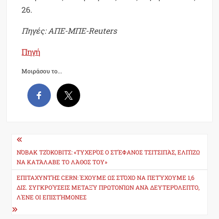
26.
Πηγές: ΑΠΕ-ΜΠΕ-Reuters
Πηγή
Μοιράσου το...
Post
navigation
ΝΌΒΑΚ ΤΖΌΚΟΒΙΤΣ: «ΤΥΧΕΡΌΣ Ο ΣΤΈΦΑΝΟΣ ΤΣΙΤΣΙΠΆΣ, ΕΛΠΊΖΩ
ΝΑ ΚΑΤΆΛΑΒΕ ΤΟ ΛΆΘΟΣ ΤΟΥ»
ΕΠΙΤΑΧΥΝΤΉΣ CERN: ΈΧΟΥΜΕ ΩΣ ΣΤΌΧΟ ΝΑ ΠΕΤΎΧΟΥΜΕ 1,6
ΔΙΣ. ΣΥΓΚΡΟΎΣΕΙΣ ΜΕΤΑΞΎ ΠΡΩΤΟΝΊΩΝ ΑΝΆ ΔΕΥΤΕΡΌΛΕΠΤΟ,
ΛΈΝΕ ΟΙ ΕΠΙΣΤΉΜΟΝΕΣ