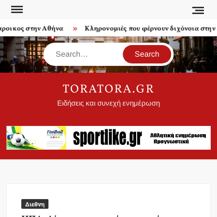
Skip
to
οικος στην Αθήνα
Κληρονομιές που φέρνουν διχόνοια στην ο
content
Search
TORATORA.GR
Ειδήσεις και συνεχή ενημέρωση
Διεθνη