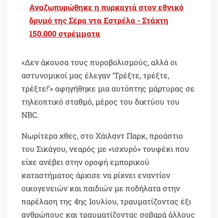
Αναζωπυρώθηκε η πυρκαγιά στον εθνικό
δρυμό της Σέρα ντα Εστρέλα - Στάχτη
150.000 στρέμματα
«Δεν άκουσα τους πυροβολισμούς, αλλά οι
αστυνομικοί μας έλεγαν ‘Τρέξτε, τρέξτε,
τρέξτε!’» αφηγήθηκε μια αυτόπτης μάρτυρας σε
τηλεοπτικό σταθμό, μέρος του δικτύου του
NBC.
Νωρίτερα χθες, στο Χάιλαντ Παρκ, προάστιο
του Σικάγου, νεαρός με «ισχυρό» τουφέκι που
είχε ανέβει στην οροφή εμπορικού
καταστήματος άρχισε να ρίχνει εναντίον
οικογενειών και παιδιών με ποδήλατα στην
παρέλαση της 4ης Ιουλίου, τραυματίζοντας έξι
ανθρώπους και τραυματίζοντας σοβαρά άλλους