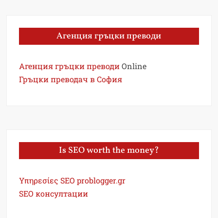
Агенция гръцки преводи
Агенция гръцки преводи
Online
Гръцки преводач в София
Is SEO worth the money?
Υπηρεσίες SEO problogger.gr
SEO консултации